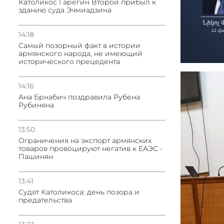
Католикос Гарегин Второй прибыл к
зданию суда Эчмиадзина
14:18
Самый позорный факт в истории
армянского народа, не имеющий
исторического прецедента
14:16
Ана Брнабич поздравила Рубена
Рубиняна
13:50
Oграничения на экспорт армянских
товаров провоцируют негатив к ЕАЭС -
Пашинян
13:41
Судят Католикоса: день позора и
предательства