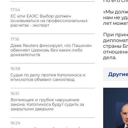
По его сл
17:54
«Мы долж
ЕС или ЕАЭС: Выбор должен
нам не уд
основываться на профессиональных
лет может
расчетах - эксперт
При прин
17:16
дипломат
Даже Reuters фиксирует, что Пашинян
страны Б
обвиняет Церковь без каких-либо
отношени
доказательств
дела.
16:59
Другие
Судья по делу против Католикоса и
епископов объявил самоотвод
16:51
Вопиющее и грубое нарушение
закона: Католикоса будут судить за
закрытыми дверьми
16:24