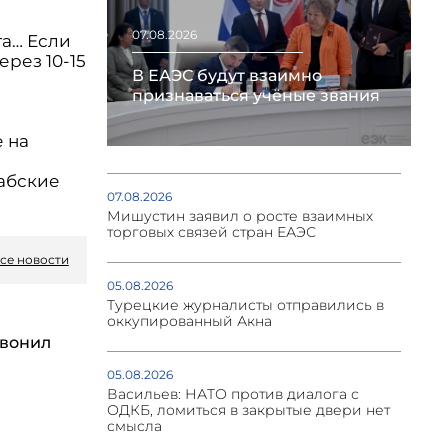
07.08.2026
та… Если
ерез 10-15
В ЕАЭС будут взаимно
признаваться учёные звания
 на
рабские
07.08.2026
Мишустин заявил о росте взаимных
торговых связей стран ЕАЭС
се новости
05.08.2026
Турецкие журналисты отправились в
оккупированный Акна
вонил
05.08.2026
Васильев: НАТО против диалога с
ОДКБ, ломиться в закрытые двери нет
смысла