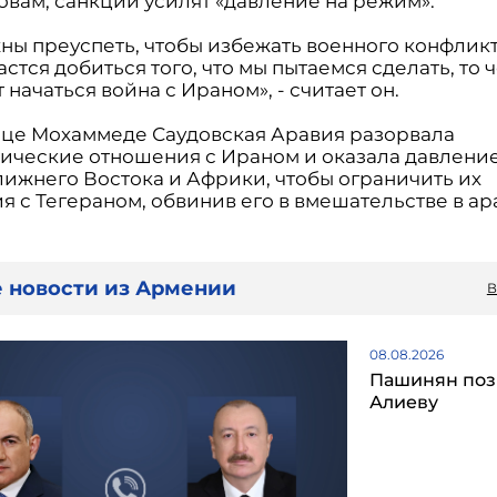
овам, санкции усилят «давление на режим».
ны преуспеть, чтобы избежать военного конфлик
астся добиться того, что мы пытаемся сделать, то ч
 начаться война с Ираном», - считает он.
це Мохаммеде Саудовская Аравия разорвала
ические отношения с Ираном и оказала давление
лижнего Востока и Африки, чтобы ограничить их
я с Тегераном, обвинив его в вмешательстве в а
 новости из Армении
В
08.08.2026
Пашинян поз
Алиеву