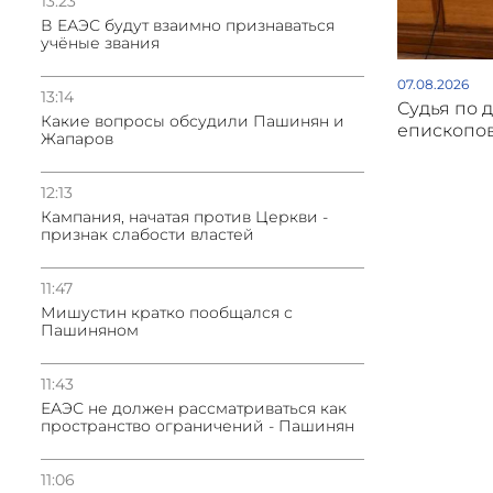
13:23
В ЕАЭС будут взаимно признаваться
учёные звания
07.08.2026
13:14
Судья по 
Какие вопросы обсудили Пашинян и
епископов
Жапаров
12:13
Кампания, начатая против Церкви -
признак слабости властей
11:47
Мишустин кратко пообщался с
Пашиняном
11:43
ЕАЭС не должен рассматриваться как
пространство ограничений - Пашинян
11:06