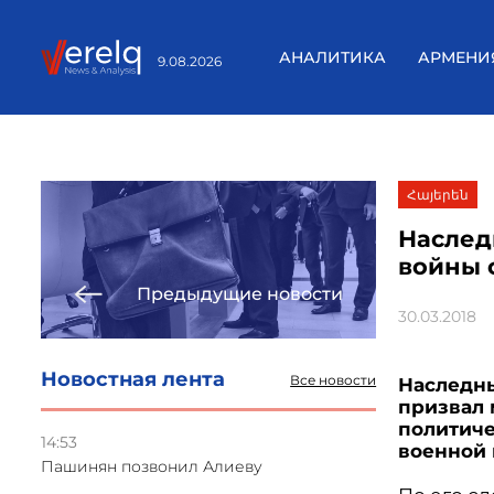
АНАЛИТИКА
АРМЕНИ
9.08.2026
Հայերեն
Наслед
войны 
Предыдущие новости
30.03.2018
Новостная лента
Все новости
Наследн
призвал 
политиче
14:53
военной 
Пашинян позвонил Алиеву