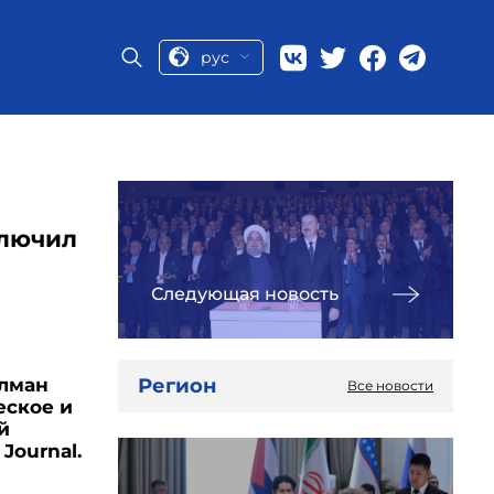
рус
ключил
Следующая новость
Регион
алман
Все новости
еское и
й
Journal.