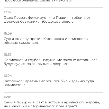
профессиональных расчетах - эксперт
31.07.2026
Сотрудничество и очереди – детали визита главы
погрануправления СНБ Армении в Тбилиси
17:16
Даже Reuters фиксирует, что Пашинян обвиняет
Церковь без каких-либо доказательств
16:59
Судья по делу против Католикоса и епископов
объявил самоотвод
16:51
Вопиющее и грубое нарушение закона: Католикоса
будут судить за закрытыми дверьми
16:24
Католикос Гарегин Второй прибыл к зданию суда
Эчмиадзина
14:18
Самый позорный факт в истории армянского народа,
не имеющий исторического прецедента