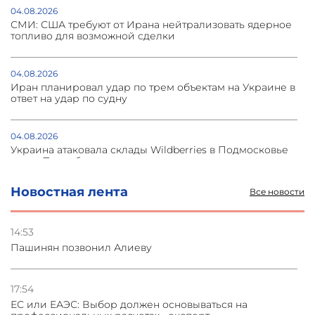
04.08.2026
СМИ: США требуют от Ирана нейтрализовать ядерное
топливо для возможной сделки
04.08.2026
Иран планировал удар по трем объектам на Украине в
ответ на удар по судну
04.08.2026
Украина атаковала склады Wildberries в Подмосковье
и под Петербургом
Новостная лента
Все новости
03.08.2026
Стратегия безопасности ОДКБ допускает применение
ядерного оружия для защиты союзников
14:53
Пашинян позвонил Алиеву
03.08.2026
Нассим Талеб отказался выступить с лекцией в
Азербайджане
17:54
ЕС или ЕАЭС: Выбор должен основываться на