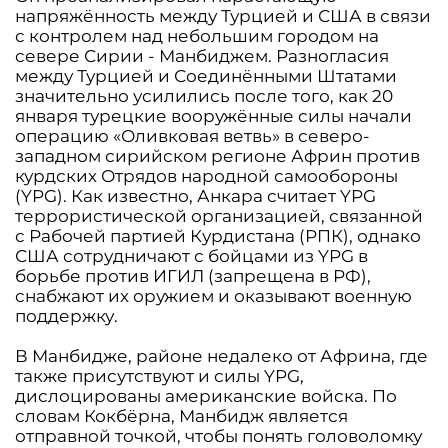
напряжённость между Турцией и США в связи
с контролем над небольшим городом на
севере Сирии - Манбиджем. Разногласия
между Турцией и Соединёнными Штатами
значительно усилились после того, как 20
января турецкие вооружённые силы начали
операцию «Оливковая ветвь» в северо-
западном сирийском регионе Африн против
курдских Отрядов народной самообороны
(YPG). Как известно, Анкара считает YPG
террористической организацией, связанной
с Рабочей партией Курдистана (РПК), однако
США сотрудничают с бойцами из YPG в
борьбе против ИГИЛ (запрещена в РФ),
снабжают их оружием и оказывают военную
поддержку.
В Манбидже, районе недалеко от Африна, где
также присутствуют и силы YPG,
дислоцированы американские войска. По
словам Кокбёрна, Манбидж является
отправной точкой, чтобы понять головоломку