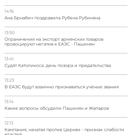
14:16
Ана Брнабич поздравила Рубена Рубиняна
13:50
Oграничения на экспорт армянских товаров
провоцируют негатив к ЕАЭС - Пашинян
13:41
Судят Католикоса: день позора и предательства
13:23
В ЕАЭС будут взаимно признаваться учёные звания
13:14
Какие вопросы обсудили Пашинян и Жапаров
12:13
Кампания, начатая против Церкви - признак слабости
властей