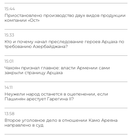
15:44
Приостановлено производство двух видов продукции
компании «Ост»
15:33
Кто и почему начал преследование героев Арцаха по
требованию Азербайджана?
15:01
Чахоян признал главное: власти Армении сами
закрыли страницу Арцаха
14:11
Неужели народ останется в оцепенении, если
Пашинян арестует Гарегина II?
13:58
Второе уголовное дело в отношении Камо Ареяна
направлено в суд