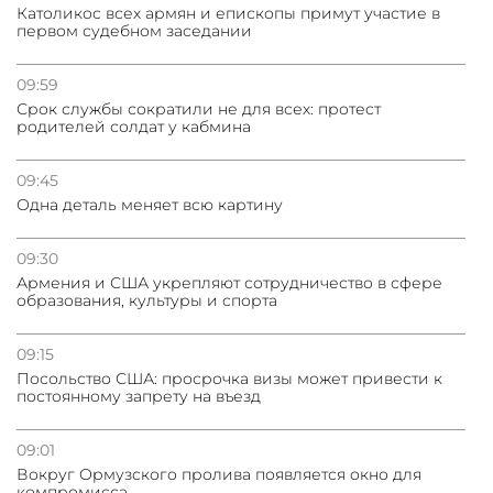
Католикос всех армян и епископы примут участие в
первом судебном заседании
31.07.2026
Трамп готов дать шанс переговорам с Ираном при
условии прекращения огня
09:59
Срок службы сократили не для всех: протест
родителей солдат у кабмина
09:45
Одна деталь меняет всю картину
09:30
Армения и США укрепляют сотрудничество в сфере
образования, культуры и спорта
09:15
Посольство США: просрочка визы может привести к
постоянному запрету на въезд
09:01
Вокруг Ормузского пролива появляется окно для
компромисса