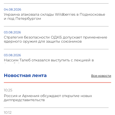
04.08.2026
Украина атаковала склады Wildberries в Подмосковье
и под Петербургом
03.08.2026
Стратегия безопасности ОДКБ допускает применение
ядерного оружия для защиты союзников
03.08.2026
Нассим Талеб отказался выступить с лекцией в
Азербайджане
Новостная лента
Все новости
31.07.2026
Сотрудничество и очереди – детали визита главы
погрануправления СНБ Армении в Тбилиси
10:25
Россия и Армения обсуждают открытие новых
диппредставительств
31.07.2026
Грузия развивается несмотря на внешние шоки и
вызовы – минэкономики Грузии
10:12