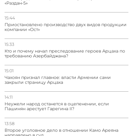
«Раздан-5»
15:44
Приостановлено производство двух видов продукции
компании «Ост»
15:33
Кто и почему начал преследование героев Арцаха по
требованию Азербайджана?
15:01
Чахоян признал главное: власти Армении сами
закрыли страницу Арцаха
14:11
Неужели народ останется в оцепенении, если
Пашинян арестует Гарегина II?
13:58
Второе уголовное дело в отношении Камо Ареяна
направлено в суд