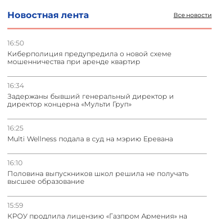
Новостная лента
Все новости
31.07.2026
Сотрудничество и очереди – детали визита главы
погрануправления СНБ Армении в Тбилиси
16:50
Киберполиция предупредила о новой схеме
мошенничества при аренде квартир
31.07.2026
Грузия развивается несмотря на внешние шоки и
вызовы – минэкономики Грузии
16:34
Задержаны бывший генеральный директор и
директор концерна «Мульти Груп»
31.07.2026
Трамп готов дать шанс переговорам с Ираном при
условии прекращения огня
16:25
Multi Wellness подала в суд на мэрию Еревана
16:10
Половина выпускников школ решила не получать
высшее образование
15:59
КРОУ продлила лицензию «Газпром Армения» на