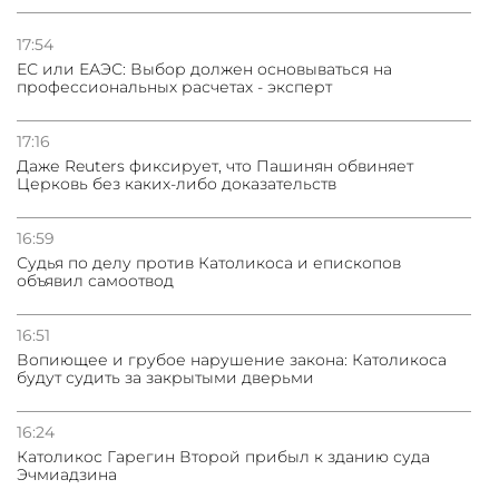
03.08.2026
Нассим Талеб отказался выступить с лекцией в
Азербайджане
17:54
ЕС или ЕАЭС: Выбор должен основываться на
профессиональных расчетах - эксперт
31.07.2026
Сотрудничество и очереди – детали визита главы
погрануправления СНБ Армении в Тбилиси
17:16
Даже Reuters фиксирует, что Пашинян обвиняет
Церковь без каких-либо доказательств
16:59
Судья по делу против Католикоса и епископов
объявил самоотвод
16:51
Вопиющее и грубое нарушение закона: Католикоса
будут судить за закрытыми дверьми
16:24
Католикос Гарегин Второй прибыл к зданию суда
Эчмиадзина