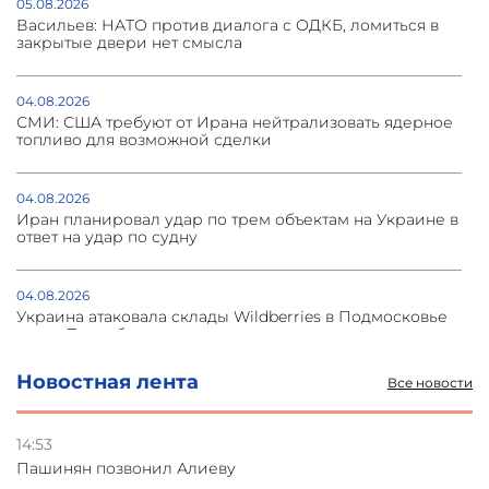
05.08.2026
Васильев: НАТО против диалога с ОДКБ, ломиться в
закрытые двери нет смысла
04.08.2026
СМИ: США требуют от Ирана нейтрализовать ядерное
топливо для возможной сделки
04.08.2026
Иран планировал удар по трем объектам на Украине в
ответ на удар по судну
04.08.2026
Украина атаковала склады Wildberries в Подмосковье
и под Петербургом
Новостная лента
Все новости
03.08.2026
Стратегия безопасности ОДКБ допускает применение
ядерного оружия для защиты союзников
14:53
Пашинян позвонил Алиеву