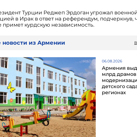
езидент Турции Реджеп Эрдоган угрожал военно
ией в Ирак в ответ на референдум, подчеркнув, 
е примет курдскую независимость.
 новости из Армении
В
06.08.2026
Армения выд
млрд драмов
модернизаци
детского сада
регионах