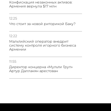
Конфискация незаконных активов:
Армения вернула $17 млн
12:25
Что стоит за новой риторикой Баку?
12:22
Мальтийский оператор внедрит
систему контроля игорного бизнеса
Армении
11:55
Директор концерна «Мульти Груп»
Артур Даллакян арестован