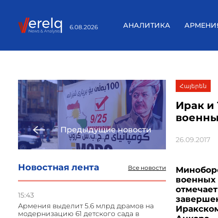
АНАЛИТИКА
АРМЕНИ
6.08.2026
Հայերեն
Ирак и
военны
Предыдущие новости
26.09.2017
Новостная лента
Все новости
Минобор
военных 
отмечает
15:43
завершен
Армения выделит 5.6 млрд драмов на
Иракском
модернизацию 61 детского сада в