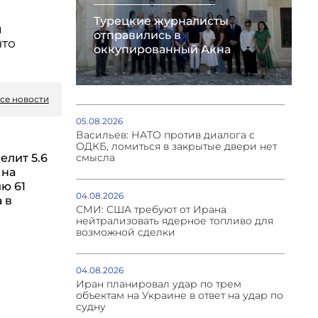
Турецкие журналисты
й
отправились в
что
оккупированный Акна
се новости
05.08.2026
Васильев: НАТО против диалога с
ОДКБ, ломиться в закрытые двери нет
елит 5.6
смысла
 на
ю 61
04.08.2026
 в
СМИ: США требуют от Ирана
нейтрализовать ядерное топливо для
возможной сделки
04.08.2026
Иран планировал удар по трем
объектам на Украине в ответ на удар по
судну