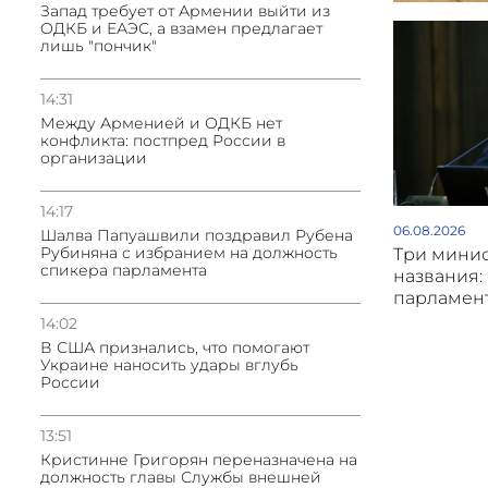
Запад требует от Армении выйти из
ОДКБ и ЕАЭС, а взамен предлагает
лишь "пончик"
14:31
Между Арменией и ОДКБ нет
конфликта: постпред России в
организации
14:17
06.08.2026
Шалва Папуашвили поздравил Рубена
Рубиняна с избранием на должность
Три мини
спикера парламента
названия:
парламен
14:02
В США признались, что помогают
Украине наносить удары вглубь
России
13:51
Кристинне Григорян переназначена на
должность главы Службы внешней