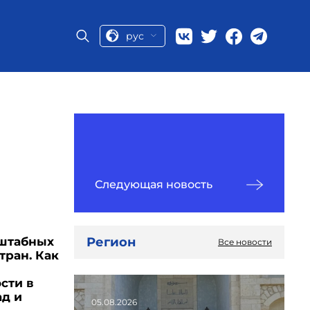
рус
Следующая новость
Регион
сштабных
Все новости
тран. Как
сти в
ад и
05.08.2026