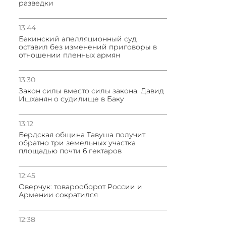
разведки
13:44
Бакинский апелляционный суд
оставил без изменений приговоры в
отношении пленных армян
13:30
Закон силы вместо силы закона: Давид
Ишханян о судилище в Баку
13:12
Бeрдская община Тавуша получит
обратно три земельных участка
площадью почти 6 гектаров
12:45
Оверчук: товарооборот России и
Армении сократился
12:38