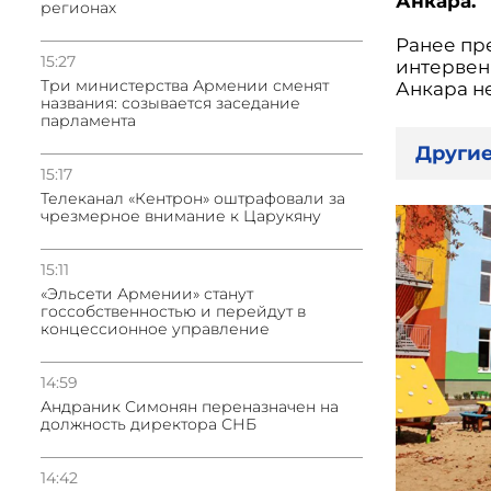
Анкара.
регионах
Ранее пр
15:27
интервенц
Три министерства Армении сменят
Анкара н
названия: созывается заседание
парламента
Другие
15:17
Телеканал «Кентрон» оштрафовали за
чрезмерное внимание к Царукяну
15:11
«Эльсети Армении» станут
госсобственностью и перейдут в
концессионное управление
14:59
Андраник Симонян переназначен на
должность директора СНБ
14:42