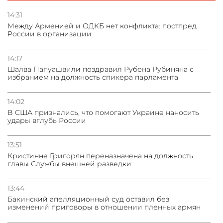
Сотрудничество и очереди – детали визита главы
погрануправления СНБ Армении в Тбилиси
14:31
Между Арменией и ОДКБ нет конфликта: постпред
России в организации
31.07.2026
Грузия развивается несмотря на внешние шоки и
вызовы – минэкономики Грузии
14:17
Шалва Папуашвили поздравил Рубена Рубиняна с
избранием на должность спикера парламента
31.07.2026
Трамп готов дать шанс переговорам с Ираном при
условии прекращения огня
14:02
В США признались, что помогают Украине наносить
удары вглубь России
13:51
Кристинне Григорян переназначена на должность
главы Службы внешней разведки
13:44
Бакинский апелляционный суд оставил без
изменений приговоры в отношении пленных армян