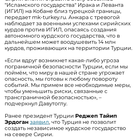
"Исламского государства" Ирака и Леванта
(ИГИЛ) на Кобане близ турецкой границы,
передает mk-turkey.ru. Анкара с тревогой
наблюдает за военными успехами сирийских
курдов против ИГИЛ, опасаясь создания
автономного курдского государства, что в
дальнейшем может воодушевить 14 млн
курдов, проживающих на территории Турции.
«Если вдруг возникнет какая-либо угроза
пограничной безопасности Турции, если мы
поймём, что миру в нашей стране угрожает
опасность, мы готовы к любому повороту
событий. Мы примем все необходимые меры,
чтобы уменьшить риски, связанные с
трансграничной безопасностью», –
подчеркнул Давутоглу.
Ранее президент Турции
Реджеп Тайип
Эрдоган
заявил
, что Турция не позволит
создать независимое курдское государство
на севере Сирии.