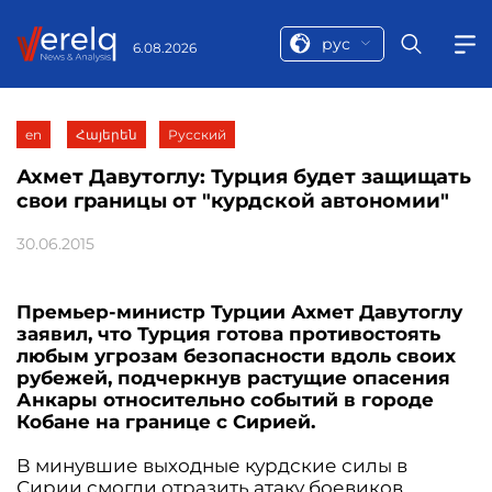
рус
6.08.2026
en
Հայերեն
Русский
Ахмет Давутоглу: Турция будет защищать
свои границы от "курдской автономии"
30.06.2015
Премьер-министр Турции Ахмет Давутоглу
заявил, что Турция готова противостоять
любым угрозам безопасности вдоль своих
рубежей, подчеркнув растущие опасения
Анкары относительно событий в городе
Кобане на границе с Сирией.
В минувшие выходные курдские силы в
Сирии смогли отразить атаку боевиков