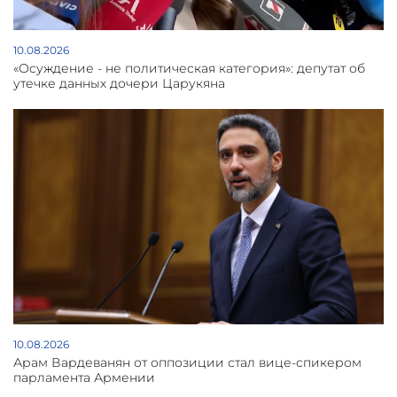
10.08.2026
«Осуждение - не политическая категория»: депутат об
утечке данных дочери Царукяна
10.08.2026
Арам Вардеванян от оппозиции стал вице-спикером
парламента Армении