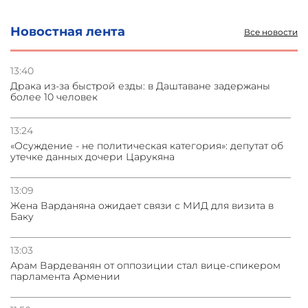
05.08.2026
Новостная лента
Все новости
Васильев: НАТО против диалога с ОДКБ, ломиться в
закрытые двери нет смысла
13:40
Драка из-за быстрой езды: в Даштаване задержаны
04.08.2026
более 10 человек
СМИ: США требуют от Ирана нейтрализовать ядерное
топливо для возможной сделки
13:24
«Осуждение - не политическая категория»: депутат об
04.08.2026
утечке данных дочери Царукяна
Иран планировал удар по трем объектам на Украине в
ответ на удар по судну
13:09
Жена Варданяна ожидает связи с МИД для визита в
Баку
13:03
Арам Вардеванян от оппозиции стал вице-спикером
парламента Армении