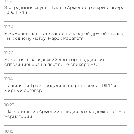
11:50
Экстрадиция спустя 11 лет: в Армении раскрыта афера
на €11 млн
11:34
У Армении нет притязаний ни к одной другой стране,
ни к одному метру. Нарек Карапетян
11:26
Армения: «Гражданский договор» поддержит
оппозиционера на пост вице-спикера НС
11:14
Пашинян и Трамп обсудили старт проекта TRIPP и
мирный договор
10:23
Шахматисты из Армении в лидерах молодежного ЧЕ в
Черногории
10:19