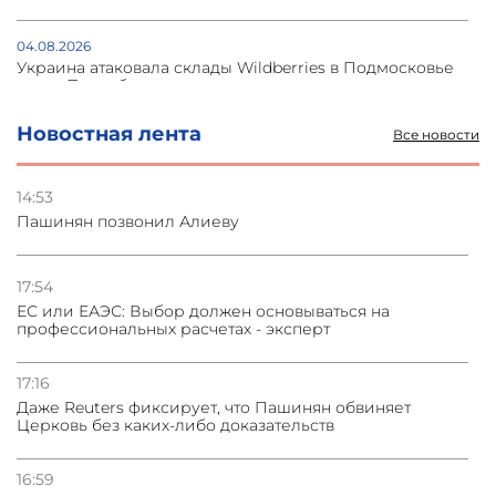
04.08.2026
Украина атаковала склады Wildberries в Подмосковье
и под Петербургом
Новостная лента
Все новости
03.08.2026
Стратегия безопасности ОДКБ допускает применение
ядерного оружия для защиты союзников
14:53
Пашинян позвонил Алиеву
03.08.2026
Нассим Талеб отказался выступить с лекцией в
Азербайджане
17:54
ЕС или ЕАЭС: Выбор должен основываться на
профессиональных расчетах - эксперт
31.07.2026
Сотрудничество и очереди – детали визита главы
погрануправления СНБ Армении в Тбилиси
17:16
Даже Reuters фиксирует, что Пашинян обвиняет
Церковь без каких-либо доказательств
16:59