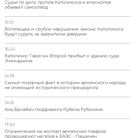
Судья по делу против Католикоса и епископов
объявил самоотвод
16:51
Вопиющее и грубое нарушение закона: Католикоса
будут судить за закрытыми дверьми
16:24
Католикос Гарегин Второй прибыл к зданию суда
Эчмиадзина
14:18
Самый позорный факт в истории армянского народа,
не имеющий исторического прецедента
14:16
Ана Брнабич поздравила Рубена Рубиняна
13:50
Oграничения на экспорт армянских товаров
провоцируют негатив к ЕАЭС - Пашинян