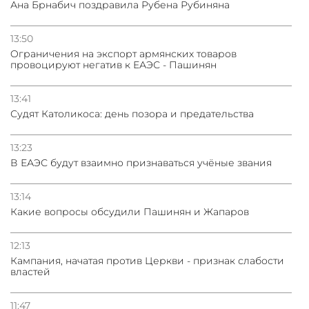
Ана Брнабич поздравила Рубена Рубиняна
13:50
Oграничения на экспорт армянских товаров
провоцируют негатив к ЕАЭС - Пашинян
13:41
Судят Католикоса: день позора и предательства
13:23
В ЕАЭС будут взаимно признаваться учёные звания
13:14
Какие вопросы обсудили Пашинян и Жапаров
12:13
Кампания, начатая против Церкви - признак слабости
властей
11:47