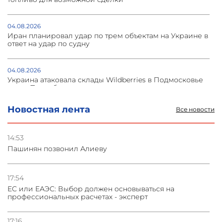
04.08.2026
Иран планировал удар по трем объектам на Украине в
ответ на удар по судну
04.08.2026
Украина атаковала склады Wildberries в Подмосковье
и под Петербургом
Новостная лента
Все новости
03.08.2026
Стратегия безопасности ОДКБ допускает применение
ядерного оружия для защиты союзников
14:53
Пашинян позвонил Алиеву
03.08.2026
Нассим Талеб отказался выступить с лекцией в
Азербайджане
17:54
ЕС или ЕАЭС: Выбор должен основываться на
профессиональных расчетах - эксперт
31.07.2026
Сотрудничество и очереди – детали визита главы
погрануправления СНБ Армении в Тбилиси
17:16