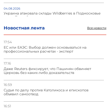
04.08.2026
Украина атаковала склады Wildberries в Подмосковье
и под Петербургом
Новостная лента
Все новости
03.08.2026
Стратегия безопасности ОДКБ допускает применение
ядерного оружия для защиты союзников
17:54
ЕС или ЕАЭС: Выбор должен основываться на
профессиональных расчетах - эксперт
03.08.2026
Нассим Талеб отказался выступить с лекцией в
Азербайджане
17:16
Даже Reuters фиксирует, что Пашинян обвиняет
Церковь без каких-либо доказательств
31.07.2026
Сотрудничество и очереди – детали визита главы
погрануправления СНБ Армении в Тбилиси
16:59
Судья по делу против Католикоса и епископов
объявил самоотвод
16:51