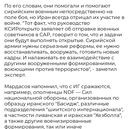
По его словам, они помогали и помогают
сирийским военным непосредственно на
поле боя, но Иран всегда отрицал их участие в
войне. “Тот факт, что руководство
КСИРоткрыто заявляет об отправке военных
советников в САР, говорит о том, что и задачи
они будут выполнять открытые. Сирийской
армии нужны серьезные реформы, ее нужно
восстанавливать, вооружать, готовить новые
кадры. И налаживать ее взаимодействие с
другими вооруженными формированиями,
воюющими против террористов", - заметил
эксперт.
Мардасов напомнил, что с ИГ сражаются,
например, ополченцы NDF — Сил
национальной обороны, организованных по
образцу иранского "Басидж", различные
подразделения "шиитского интернационала",
в частности ливанская и иракская "Хезболла",
а также другие военизированные
формирования, так или иначе