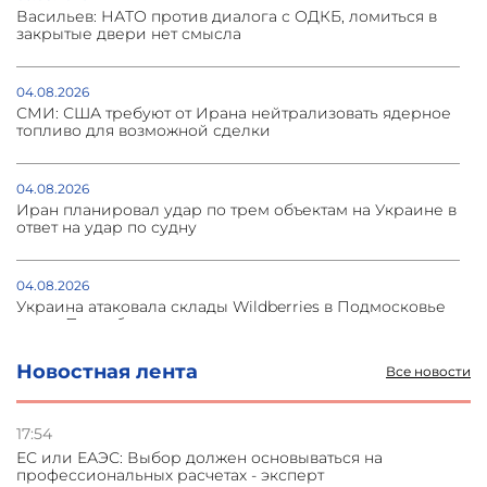
Васильев: НАТО против диалога с ОДКБ, ломиться в
закрытые двери нет смысла
04.08.2026
СМИ: США требуют от Ирана нейтрализовать ядерное
топливо для возможной сделки
04.08.2026
Иран планировал удар по трем объектам на Украине в
ответ на удар по судну
04.08.2026
Украина атаковала склады Wildberries в Подмосковье
и под Петербургом
Новостная лента
Все новости
03.08.2026
Стратегия безопасности ОДКБ допускает применение
ядерного оружия для защиты союзников
17:54
ЕС или ЕАЭС: Выбор должен основываться на
профессиональных расчетах - эксперт
03.08.2026