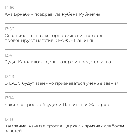
14:16
Ана Брнабич поздравила Рубена Рубиняна
13:50
Oграничения на экспорт армянских товаров
провоцируют негатив к ЕАЭС - Пашинян
13:41
Судят Католикоса: день позора и предательства
13:23
В ЕАЭС будут взаимно признаваться учёные звания
13:14
Какие вопросы обсудили Пашинян и Жапаров
12:13
Кампания, начатая против Церкви - признак слабости
властей