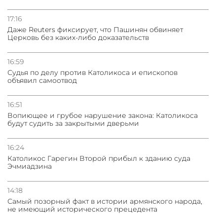
Нассим Талеб отказался выступить с лекцией в
Азербайджане
17:16
Даже Reuters фиксирует, что Пашинян обвиняет
Церковь без каких-либо доказательств
31.07.2026
Сотрудничество и очереди – детали визита главы
погрануправления СНБ Армении в Тбилиси
16:59
Судья по делу против Католикоса и епископов
объявил самоотвод
16:51
Вопиющее и грубое нарушение закона: Католикоса
будут судить за закрытыми дверьми
16:24
Католикос Гарегин Второй прибыл к зданию суда
Эчмиадзина
14:18
Самый позорный факт в истории армянского народа,
не имеющий исторического прецедента