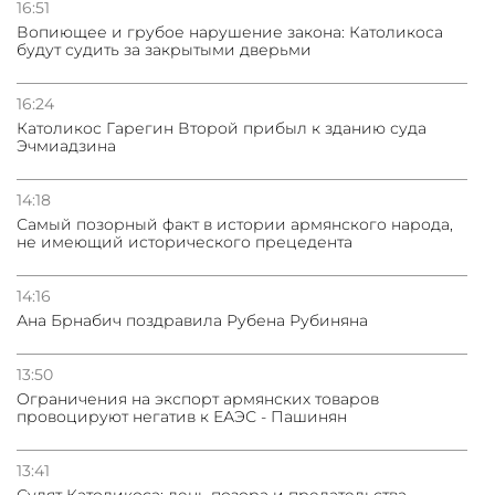
16:51
Вопиющее и грубое нарушение закона: Католикоса
будут судить за закрытыми дверьми
16:24
Католикос Гарегин Второй прибыл к зданию суда
Эчмиадзина
14:18
Самый позорный факт в истории армянского народа,
не имеющий исторического прецедента
14:16
Ана Брнабич поздравила Рубена Рубиняна
13:50
Oграничения на экспорт армянских товаров
провоцируют негатив к ЕАЭС - Пашинян
13:41
Судят Католикоса: день позора и предательства