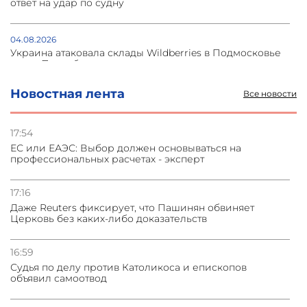
ответ на удар по судну
04.08.2026
Украина атаковала склады Wildberries в Подмосковье
и под Петербургом
Новостная лента
Все новости
03.08.2026
Стратегия безопасности ОДКБ допускает применение
ядерного оружия для защиты союзников
17:54
ЕС или ЕАЭС: Выбор должен основываться на
профессиональных расчетах - эксперт
03.08.2026
Нассим Талеб отказался выступить с лекцией в
Азербайджане
17:16
Даже Reuters фиксирует, что Пашинян обвиняет
Церковь без каких-либо доказательств
31.07.2026
Сотрудничество и очереди – детали визита главы
погрануправления СНБ Армении в Тбилиси
16:59
Судья по делу против Католикоса и епископов
объявил самоотвод