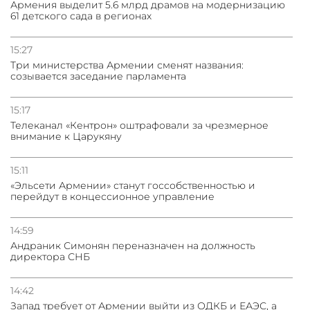
Армения выделит 5.6 млрд драмов на модернизацию
61 детского сада в регионах
15:27
Три министерства Армении сменят названия:
созывается заседание парламента
15:17
Телеканал «Кентрон» оштрафовали за чрезмерное
внимание к Царукяну
15:11
«Эльсети Армении» станут госсобственностью и
перейдут в концессионное управление
14:59
Андраник Симонян переназначен на должность
директора СНБ
14:42
Запад требует от Армении выйти из ОДКБ и ЕАЭС, а