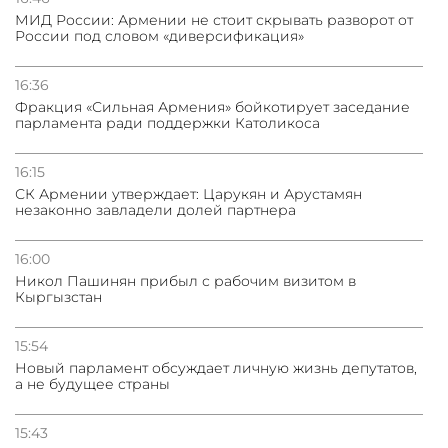
МИД России: Армении не стоит скрывать разворот от
России под словом «диверсификация»
31.07.2026
Трамп готов дать шанс переговорам с Ираном при
условии прекращения огня
16:36
Фракция «Сильная Армения» бойкотирует заседание
парламента ради поддержки Католикоса
16:15
СК Армении утверждает: Царукян и Арустамян
незаконно завладели долей партнера
16:00
Никол Пашинян прибыл с рабочим визитом в
Кыргызстан
15:54
Новый парламент обсуждает личную жизнь депутатов,
а не будущее страны
15:43