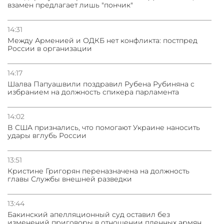
взамен предлагает лишь "пончик"
14:31
Между Арменией и ОДКБ нет конфликта: постпред
России в организации
14:17
Шалва Папуашвили поздравил Рубена Рубиняна с
избранием на должность спикера парламента
14:02
В США признались, что помогают Украине наносить
удары вглубь России
13:51
Кристине Григорян переназначена на должность
главы Службы внешней разведки
13:44
Бакинский апелляционный суд оставил без
изменений приговоры в отношении пленных армян