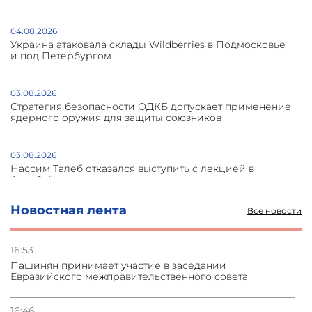
04.08.2026
Украина атаковала склады Wildberries в Подмосковье
и под Петербургом
03.08.2026
Стратегия безопасности ОДКБ допускает применение
ядерного оружия для защиты союзников
03.08.2026
Нассим Талеб отказался выступить с лекцией в
Азербайджане
Новостная лента
Все новости
31.07.2026
Сотрудничество и очереди – детали визита главы
погрануправления СНБ Армении в Тбилиси
16:53
Пашинян принимает участие в заседании
Евразийского межправительственного совета
31.07.2026
Грузия развивается несмотря на внешние шоки и
вызовы – минэкономики Грузии
16:46