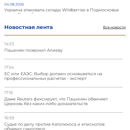
04.08.2026
Украина атаковала склады Wildberries в Подмосковье
и под Петербургом
Новостная лента
Все новости
03.08.2026
Стратегия безопасности ОДКБ допускает применение
ядерного оружия для защиты союзников
14:53
Пашинян позвонил Алиеву
03.08.2026
Нассим Талеб отказался выступить с лекцией в
Азербайджане
17:54
ЕС или ЕАЭС: Выбор должен основываться на
профессиональных расчетах - эксперт
31.07.2026
Сотрудничество и очереди – детали визита главы
погрануправления СНБ Армении в Тбилиси
17:16
Даже Reuters фиксирует, что Пашинян обвиняет
Церковь без каких-либо доказательств
16:59
Судья по делу против Католикоса и епископов
объявил самоотвод