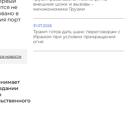
первый
внешние шоки и вызовы –
тся не
минэкономики Грузии
овано в
ия порт
31.07.2026
Трамп готов дать шанс переговорам с
Ираном при условии прекращения
огня
се новости
инимает
седании
о
ьственного