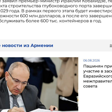
е заявил премьер-министр Ираклий Кобахидзе, 
екта строительства глубоководного порта заверши
029 года. В рамках первого этапа будет инвестир
ожности 600 млн долларов, а после его завершен
служивать более 600 тыс. контейнеров в год.
 новости из Армении
В
06.08.2026
Пашинян пр
участие в за
Евразийског
межправител
совета