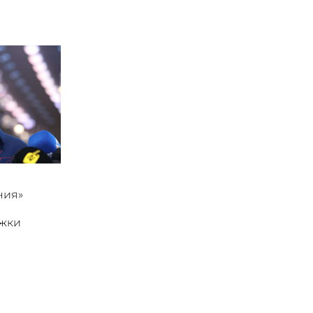
ния»
ржки