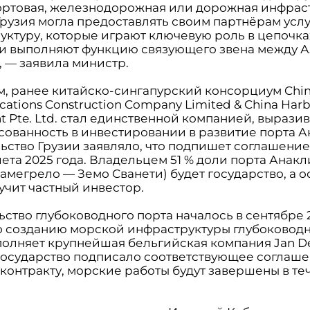
портовая, железнодорожная или дорожная инфраст
Грузия могла предоставлять своим партнёрам услу
уктуру, которые играют ключевую роль в цепочка
 и выполняют функцию связующего звена между А
, — заявила министр.
, ранее китайско-сингапурский консорциум Chi
tions Construction Company Limited & China Har
t Pte. Ltd. стал единственной компанией, выраз
сованность в инвестировании в развитие порта А
ьство Грузии заявляло, что подпишет соглашение
ета 2025 года. Владельцем 51 % доли порта Анакл
амегрело — Земо Сванети) будет государство, а 
учит частный инвестор.
ство глубоководного порта началось в сентябре 2
о созданию морской инфраструктуры глубоковод
полняет крупнейшая бельгийская компания Jan De 
государство подписало соответствующее соглаше
 контракту, морские работы будут завершены в те