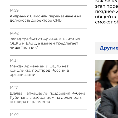
Как ране
этап про
14:59
позднее 2
Андраник Симонян переназначен на
общей сл
должность директора СНБ
сможет об
14:42
Запад требует от Армении выйти из
ОДКБ и ЕАЭС, а взамен предлагает
Другие
лишь "пончик"
14:31
Между Арменией и ОДКБ нет
конфликта: постпред России в
организации
14:17
Шалва Папуашвили поздравил Рубена
Рубиняна с избранием на должность
спикера парламента
14:02