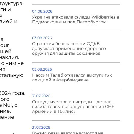
руктура,
ги и
04.08.2026
х
Украина атаковала склады Wildberries в
зией и
Подмосковье и под Петербургом
03.08.2026
na
Стратегия безопасности ОДКБ
bour
допускает применение ядерного
ившей
оружия для защиты союзников
наклия.
 с ним не
ия
03.08.2026
остальную
Нассим Талеб отказался выступить с
лекцией в Азербайджане
024 года.
31.07.2026
ного
Сотрудничество и очереди – детали
Nul, с
визита главы погрануправления СНБ
ние.
Армении в Тбилиси
чение
31.07.2026
Грузия развивается несмотря на