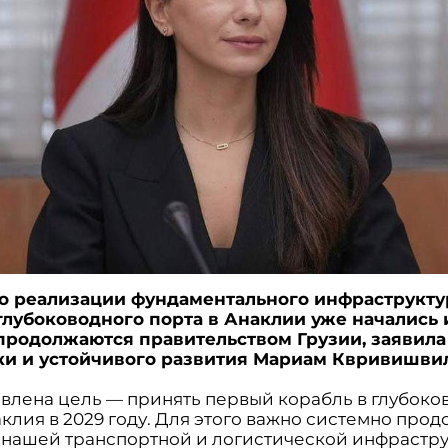
о реализации фундаментального инфраструкту
глубоководного порта в Анаклии уже начались 
продолжаются правительством Грузии, заявил
и и устойчивого развития Мариам Квривишви
аявлена цель — принять первый корабль в глубок
клия в 2029 году. Для этого важно системно прод
 нашей транспортной и логистической инфрастр