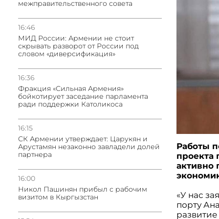
межправительственного совета
16:46
МИД России: Армении не стоит
скрывать разворот от России под
словом «диверсификация»
16:36
Фракция «Сильная Армения»
бойкотирует заседание парламента
ради поддержки Католикоса
16:15
СК Армении утверждает: Царукян и
Работы п
Арустамян незаконно завладели долей
партнера
проекта 
активно 
экономик
16:00
Никол Пашинян прибыл с рабочим
«У нас з
визитом в Кыргызстан
порту Ана
развитие