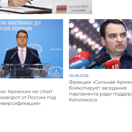
06.08.2026
Фракция «Сильная Арме
бойкотирует заседание
и: Армении не стоит
парламента ради подде
разворот от России под
Католикоса
диверсификация»