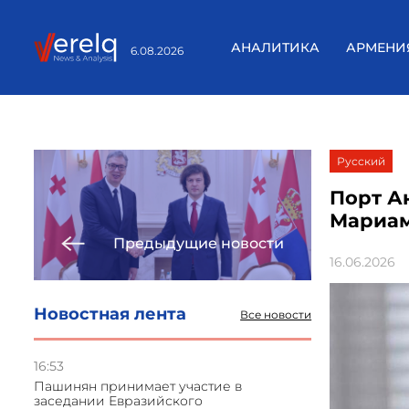
АНАЛИТИКА
АРМЕНИ
6.08.2026
Русский
Порт А
Мариа
Предыдущие новости
16.06.2026
Новостная лента
Все новости
16:53
Пашинян принимает участие в
заседании Евразийского