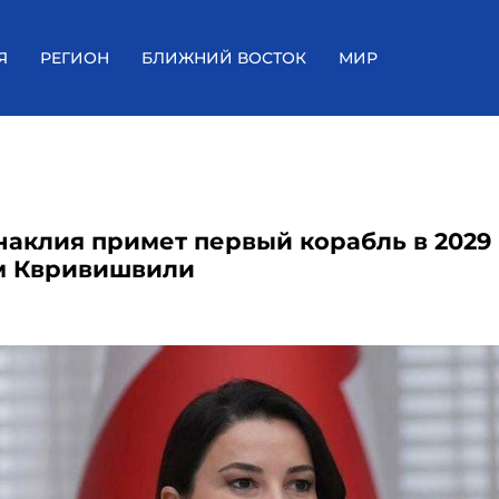
Я
РЕГИОН
БЛИЖНИЙ ВОСТОК
МИР
наклия примет первый корабль в 2029
м Квривишвили