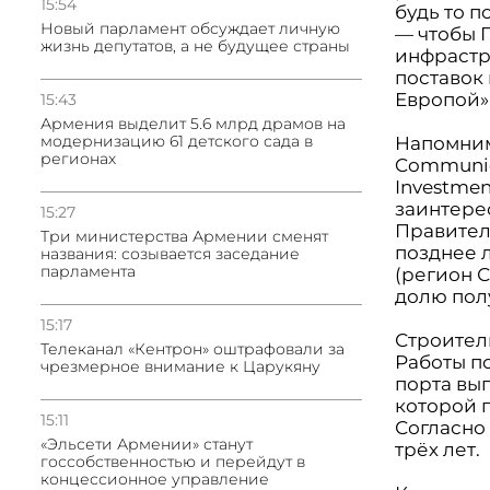
15:54
будь то 
Новый парламент обсуждает личную
— чтобы 
жизнь депутатов, а не будущее страны
инфрастр
поставок
Европой»
15:43
Армения выделит 5.6 млрд драмов на
модернизацию 61 детского сада в
Напомним
регионах
Communica
Investmen
заинтере
15:27
Правител
Три министерства Армении сменят
позднее л
названия: созывается заседание
парламента
(регион С
долю пол
15:17
Строитель
Телеканал «Кентрон» оштрафовали за
Работы п
чрезмерное внимание к Царукяну
порта вы
которой 
15:11
Согласно
«Эльсети Армении» станут
трёх лет.
госсобственностью и перейдут в
концессионное управление