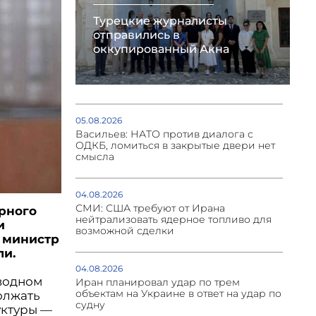
Турецкие журналисты
отправились в
оккупированный Акна
05.08.2026
Васильев: НАТО против диалога с
ОДКБ, ломиться в закрытые двери нет
смысла
04.08.2026
СМИ: США требуют от Ирана
рного
нейтрализовать ядерное топливо для
и
возможной сделки
а министр
ли.
04.08.2026
оводном
Иран планировал удар по трем
объектам на Украине в ответ на удар по
олжать
судну
уктуры —