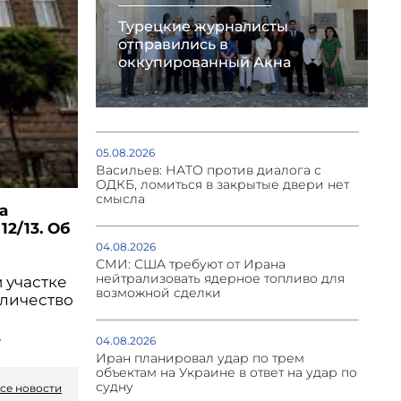
Турецкие журналисты
отправились в
оккупированный Акна
05.08.2026
Васильев: НАТО против диалога с
ОДКБ, ломиться в закрытые двери нет
смысла
а
2/13. Об
04.08.2026
СМИ: США требуют от Ирана
нейтрализовать ядерное топливо для
 участке
возможной сделки
оличество
.
04.08.2026
Иран планировал удар по трем
объектам на Украине в ответ на удар по
судну
се новости