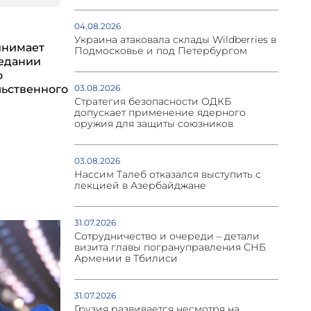
04.08.2026
Украина атаковала склады Wildberries в
инимает
Подмосковье и под Петербургом
седании
о
03.08.2026
ьственного
Стратегия безопасности ОДКБ
допускает применение ядерного
оружия для защиты союзников
03.08.2026
Нассим Талеб отказался выступить с
лекцией в Азербайджане
31.07.2026
Сотрудничество и очереди – детали
визита главы погрануправления СНБ
Армении в Тбилиси
31.07.2026
Грузия развивается несмотря на