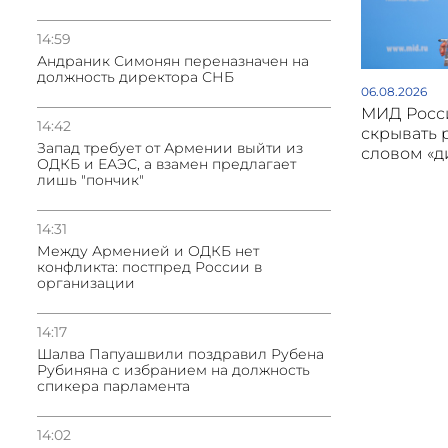
14:59
Андраник Симонян переназначен на
должность директора СНБ
06.08.2026
МИД Росси
14:42
скрывать 
Запад требует от Армении выйти из
словом «
ОДКБ и ЕАЭС, а взамен предлагает
лишь "пончик"
14:31
Между Арменией и ОДКБ нет
конфликта: постпред России в
организации
14:17
Шалва Папуашвили поздравил Рубена
Рубиняна с избранием на должность
спикера парламента
14:02