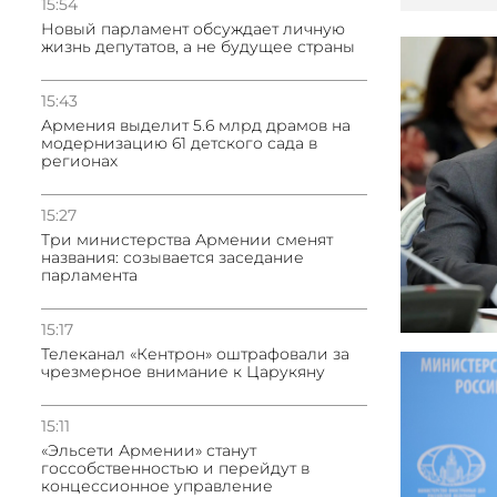
15:54
Новый парламент обсуждает личную
жизнь депутатов, а не будущее страны
15:43
Армения выделит 5.6 млрд драмов на
модернизацию 61 детского сада в
регионах
15:27
Три министерства Армении сменят
названия: созывается заседание
парламента
15:17
Телеканал «Кентрон» оштрафовали за
чрезмерное внимание к Царукяну
15:11
«Эльсети Армении» станут
госсобственностью и перейдут в
концессионное управление