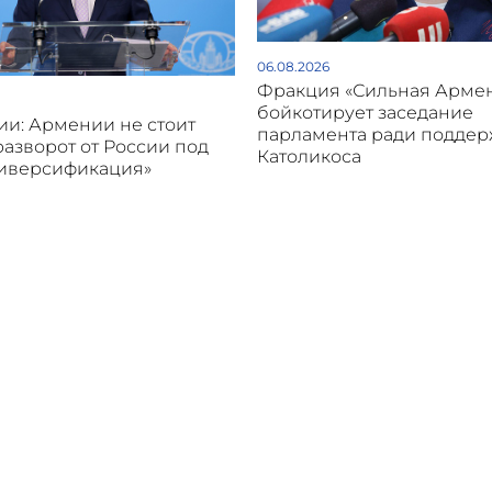
06.08.2026
Фракция «Сильная Арме
бойкотирует заседание
и: Армении не стоит
парламента ради подде
разворот от России под
Католикоса
диверсификация»