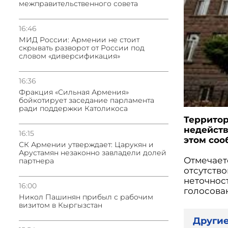
межправительственного совета
16:46
МИД России: Армении не стоит
скрывать разворот от России под
словом «диверсификация»
16:36
Фракция «Сильная Армения»
бойкотирует заседание парламента
ради поддержки Католикоса
Территор
недейств
16:15
этом соо
СК Армении утверждает: Царукян и
Арустамян незаконно завладели долей
Отмечаетс
партнера
отсутств
неточнос
16:00
голосован
Никол Пашинян прибыл с рабочим
визитом в Кыргызстан
Другие