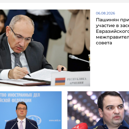
06.08.2026
Пашинян пр
участие в за
Евразийског
межправител
совета