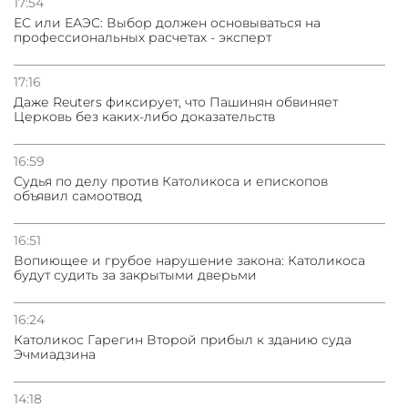
17:54
ЕС или ЕАЭС: Выбор должен основываться на
профессиональных расчетах - эксперт
03.08.2026
Нассим Талеб отказался выступить с лекцией в
Азербайджане
17:16
Даже Reuters фиксирует, что Пашинян обвиняет
Церковь без каких-либо доказательств
31.07.2026
Сотрудничество и очереди – детали визита главы
погрануправления СНБ Армении в Тбилиси
16:59
Судья по делу против Католикоса и епископов
объявил самоотвод
16:51
Вопиющее и грубое нарушение закона: Католикоса
будут судить за закрытыми дверьми
16:24
Католикос Гарегин Второй прибыл к зданию суда
Эчмиадзина
14:18