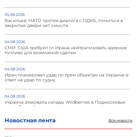
05.08.2026
Васильев: НАТО против диалога с ОДКБ, ломиться в
закрытые двери нет смысла
04.08.2026
СМИ: США требуют от Ирана нейтрализовать ядерное
топливо для возможной сделки
04.08.2026
Иран планировал удар по трем объектам на Украине в
ответ на удар по судну
04.08.2026
Украина атаковала склады Wildberries в Подмосковье
и под Петербургом
Новостная лента
Все новости
03.08.2026
Стратегия безопасности ОДКБ допускает применение
ядерного оружия для защиты союзников