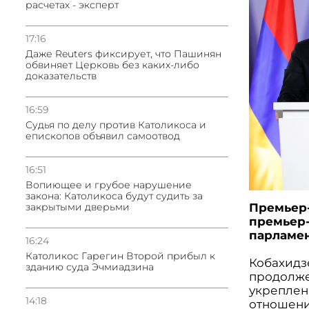
расчетах - эксперт
17:16
Даже Reuters фиксирует, что Пашинян
обвиняет Церковь без каких-либо
доказательств
16:59
Судья по делу против Католикоса и
епископов объявил самоотвод
16:51
Вопиющее и грубое нарушение
закона: Католикоса будут судить за
закрытыми дверьми
Премьер-
премьер
парламен
16:24
Католикос Гарегин Второй прибыл к
Кобахидзе
зданию суда Эчмиадзина
продолже
укреплен
14:18
отношени