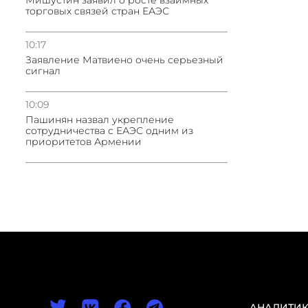
Мишустин заявил о росте взаимных
торговых связей стран ЕАЭС
10:17
Заявление Матвиено очень серьезный
сигнал
10:09
Пашинян назвал укрепление
сотрудничества с ЕАЭС одним из
приоритетов Армении
АНАЛИТИ