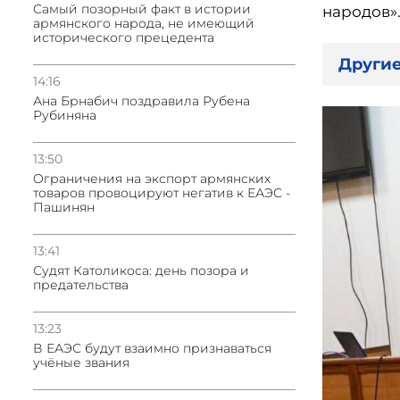
Самый позорный факт в истории
народов»
армянского народа, не имеющий
исторического прецедента
Другие
14:16
Ана Брнабич поздравила Рубена
Рубиняна
13:50
Oграничения на экспорт армянских
товаров провоцируют негатив к ЕАЭС -
Пашинян
13:41
Судят Католикоса: день позора и
предательства
13:23
В ЕАЭС будут взаимно признаваться
учёные звания