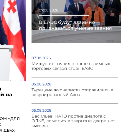
07.08.2026
В ЕАЭС будут взаимно
признаваться учёные звания
07.08.2026
Мишустин заявил о росте взаимных
торговых связей стран ЕАЭС
05.08.2026
л
Турецкие журналисты отправились в
й на
оккупированный Акна
05.08.2026
Васильев: НАТО против диалога с
ом «для
ОДКБ, ломиться в закрытые двери нет
х
смысла
 двух