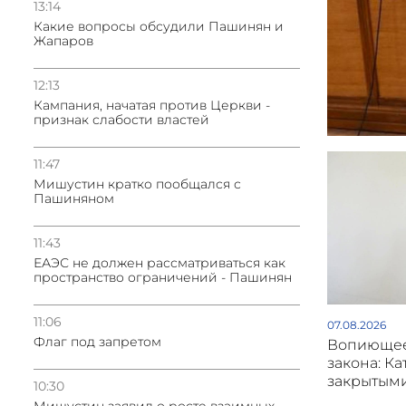
13:14
Какие вопросы обсудили Пашинян и
Жапаров
12:13
Кампания, начатая против Церкви -
признак слабости властей
11:47
Мишустин кратко пообщался с
Пашиняном
11:43
ЕАЭС не должен рассматриваться как
пространство ограничений - Пашинян
11:06
07.08.2026
Флаг под запретом
Вопиющее
закона: Ка
закрытым
10:30