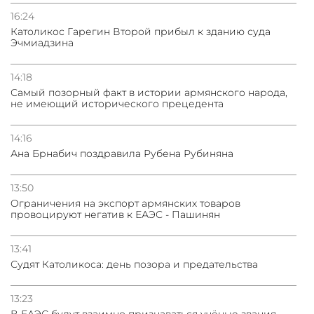
16:24
Католикос Гарегин Второй прибыл к зданию суда
Эчмиадзина
14:18
Самый позорный факт в истории армянского народа,
не имеющий исторического прецедента
14:16
Ана Брнабич поздравила Рубена Рубиняна
13:50
Oграничения на экспорт армянских товаров
провоцируют негатив к ЕАЭС - Пашинян
13:41
Судят Католикоса: день позора и предательства
13:23
В ЕАЭС будут взаимно признаваться учёные звания