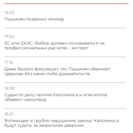
Стратегия безопасности ОДКБ допускает применение
ядерного оружия для защиты союзников
14:53
Пашинян позвонил Алиеву
03.08.2026
Нассим Талеб отказался выступить с лекцией в
Азербайджане
17:54
ЕС или ЕАЭС: Выбор должен основываться на
профессиональных расчетах - эксперт
31.07.2026
Сотрудничество и очереди – детали визита главы
погрануправления СНБ Армении в Тбилиси
17:16
Даже Reuters фиксирует, что Пашинян обвиняет
Церковь без каких-либо доказательств
16:59
Судья по делу против Католикоса и епископов
объявил самоотвод
16:51
Вопиющее и грубое нарушение закона: Католикоса
будут судить за закрытыми дверьми