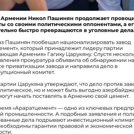
 Армении Никол Пашинян продолжает провоц
ы со своими политическими оппонентами, а ег
ельно быстро превращаются в уголовные дела
раз Пашинян пообещал национализировать завод
емент», который принадлежит лидеру партии
ающая Армения» Гагику Царукяну. Спустя несколь
явления прокуратура объявила об обнаружении 
се приватизации завода и направила дело в
упционный комитет.
артии Царукяна утверждают, что дело против зав
олитическое, но и может быть выгодно азербайдж
огут начать поставлять в Армению свой цемент.
время «Араратцемент» — одно из ключевых предп
й промышленности. А подобные заявления и пол
ванные дела подрывают инвестиционный климат,
необходимы гарантии правовой и экономической
ости.