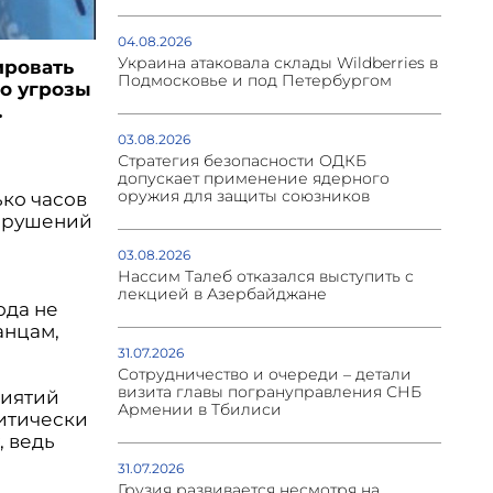
04.08.2026
Украина атаковала склады Wildberries в
ировать
Подмосковье и под Петербургом
о угрозы
.
03.08.2026
Стратегия безопасности ОДКБ
допускает применение ядерного
оружия для защиты союзников
ко часов
нарушений
03.08.2026
Нассим Талеб отказался выступить с
лекцией в Азербайджане
ода не
анцам,
31.07.2026
Сотрудничество и очереди – детали
визита главы погрануправления СНБ
риятий
Армении в Тбилиси
итически
 ведь
31.07.2026
Грузия развивается несмотря на