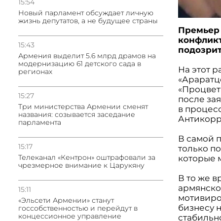
15:54
Новый парламент обсуждает личную
жизнь депутатов, а не будущее страны
Премьер
конфликт
15:43
подозрит
Армения выделит 5.6 млрд драмов на
модернизацию 61 детского сада в
На этот 
регионах
«Араратц
«Процвет
15:27
после за
Три министерства Армении сменят
в процес
названия: созывается заседание
Антикорр
парламента
В самой п
15:17
только п
Телеканал «Кентрон» оштрафовали за
которые м
чрезмерное внимание к Царукяну
В то же 
армянско
15:11
мотивиро
«Эльсети Армении» станут
бизнесу 
госсобственностью и перейдут в
концессионное управление
стабильн