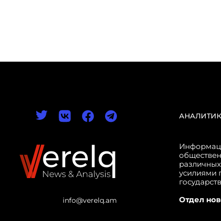
АНАЛИТИ
Информаци
обществен
различных
усилиями 
государст
Отдел нов
info@verelq.am