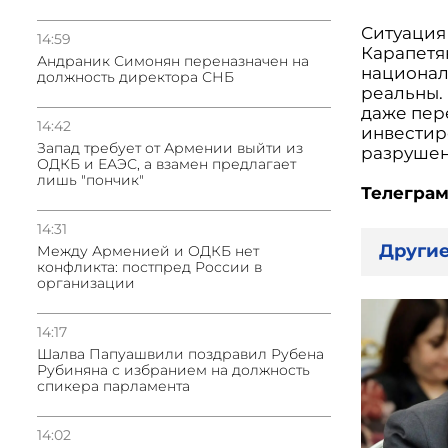
Ситуация
14:59
Карапетя
Андраник Симонян переназначен на
национал
должность директора СНБ
реальны.
даже пер
14:42
инвестиро
Запад требует от Армении выйти из
разрушен
ОДКБ и ЕАЭС, а взамен предлагает
лишь "пончик"
Телеграм
14:31
Другие
Между Арменией и ОДКБ нет
конфликта: постпред России в
организации
14:17
Шалва Папуашвили поздравил Рубена
Рубиняна с избранием на должность
спикера парламента
14:02