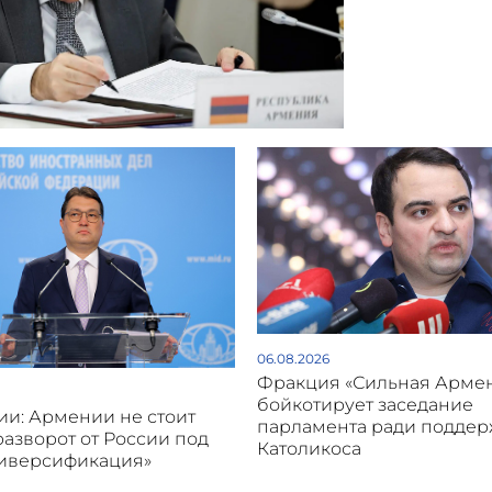
06.08.2026
Фракция «Сильная Арме
бойкотирует заседание
и: Армении не стоит
парламента ради подде
разворот от России под
Католикоса
диверсификация»