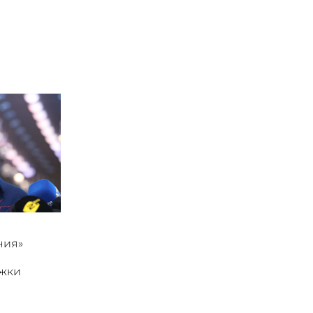
ния»
ржки