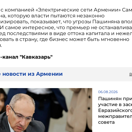
 с компанией «Электрические сети Армении» Са
на, которую власти пытаются незаконно
изировать, показывает, что угрозы Пашиняна впо
 И самое интересное, что премьер не останавлив
ед последствиями в виде оттока капитала и неже
вать в страну, где бизнес может быть мгновенно
.
-канал "Кавказарь"
 новости из Армении
В
06.08.2026
Пашинян пр
участие в за
Евразийског
межправител
совета