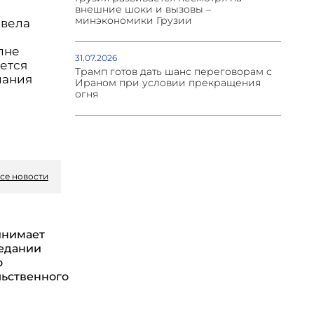
внешние шоки и вызовы –
минэкономики Грузии
мвела
лне
31.07.2026
ается
Трамп готов дать шанс переговорам с
лания
Ираном при условии прекращения
огня
се новости
инимает
седании
о
ьственного