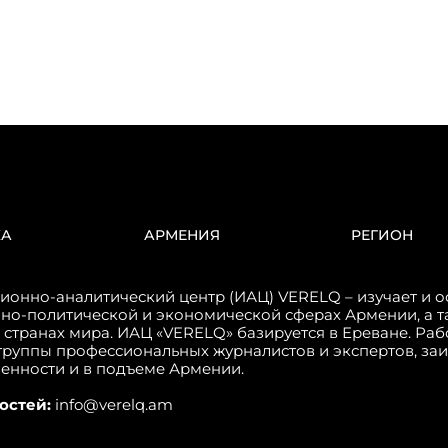
КА
АРМЕНИЯ
РЕГИОН
онно-аналитический центр (ИАЦ) VERELQ – изучает и о
но-политической и экономической сферах Армении, а т
 странах мира. ИАЦ «VERELQ» базируется в Ереване. Ра
группы профессиональных журналистов и экспертов, за
венности и в подъеме Армении.
остей:
info@verelq.am