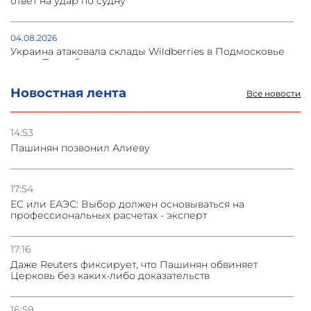
ответ на удар по судну
04.08.2026
Украина атаковала склады Wildberries в Подмосковье
и под Петербургом
Новостная лента
Все новости
03.08.2026
Стратегия безопасности ОДКБ допускает применение
ядерного оружия для защиты союзников
14:53
Пашинян позвонил Алиеву
03.08.2026
Нассим Талеб отказался выступить с лекцией в
Азербайджане
17:54
ЕС или ЕАЭС: Выбор должен основываться на
профессиональных расчетах - эксперт
31.07.2026
Сотрудничество и очереди – детали визита главы
погрануправления СНБ Армении в Тбилиси
17:16
Даже Reuters фиксирует, что Пашинян обвиняет
Церковь без каких-либо доказательств
16:59