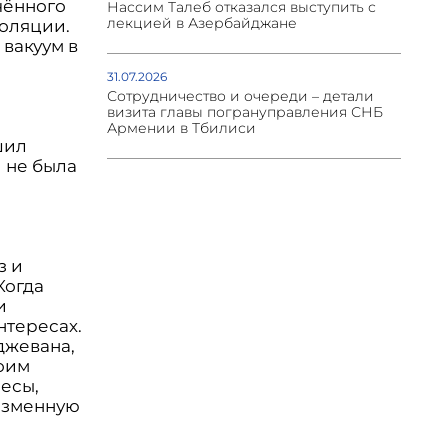
чённого
Нассим Талеб отказался выступить с
лекцией в Азербайджане
золяции.
вакуум в
31.07.2026
Сотрудничество и очереди – детали
визита главы погрануправления СНБ
к
Армении в Тбилиси
шил
и не была
з и
Когда
и
нтересах.
джевана,
оим
ресы,
азменную