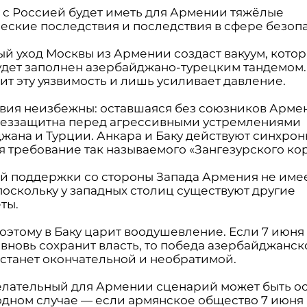
 с Россией будет иметь для Армении тяжёлые
еские последствия и последствия в сфере безопа
й уход Москвы из Армении создаст вакуум, кото
удет заполнен азербайджано-турецким тандемом.
ит эту уязвимость и лишь усиливает давление.
вия неизбежны: оставшаяся без союзников Арме
беззащитна перед агрессивными устремлениями
жана и Турции. Анкара и Баку действуют синхрон
я требование так называемого «Зангезурского ко
й поддержки со стороны Запада Армения не имее
поскольку у западных столиц существуют другие
ты.
оэтому в Баку царит воодушевление. Если 7 июня
вновь сохранит власть, то победа азербайджанск
 станет окончательной и необратимой.
елательный для Армении сценарий может быть о
 одном случае — если армянское общество 7 июня