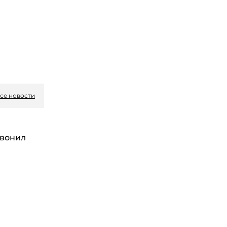
се новости
вонил