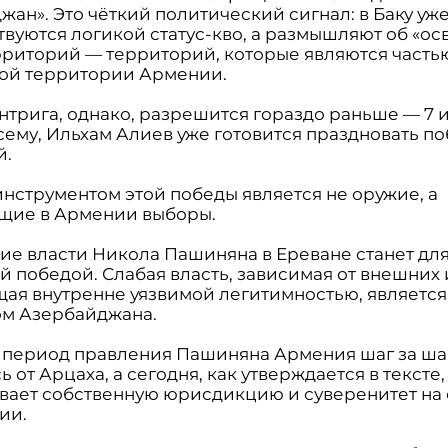
ан». Это чёткий политический сигнал: в Баку уже
твуются логикой статус-кво, а размышляют об «о
рриторий — территорий, которые являются часть
ой территории Армении.
нтрига, однако, разрешится гораздо раньше — 7 
сему, Ильхам Алиев уже готовится праздновать по
й.
инструментом этой победы является не оружие, а
щие в Армении выборы.
ие власти Никола Пашиняна в Ереване станет для
й победой. Слабая власть, зависимая от внешних 
ая внутренне уязвимой легитимностью, являетс
м Азербайджана.
 период правления Пашиняна Армения шаг за ш
ь от Арцаха, а сегодня, как утверждается в тексте,
вает собственную юрисдикцию и суверенитет на
ии.