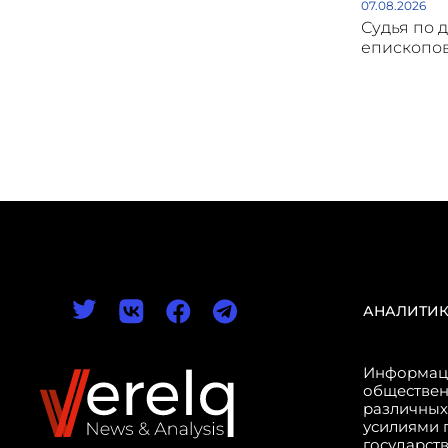
07.08.2026
Судья по 
епископов
АНАЛИТИ
Информаци
обществен
различных
усилиями 
государст