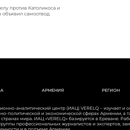
делу против Католикоса и
 объявил самоотвод
КА
АРМЕНИЯ
РЕГИОН
онно-аналитический центр (ИАЦ) VERELQ – изучает и о
но-политической и экономической сферах Армении, а т
 странах мира. ИАЦ «VERELQ» базируется в Ереване. Ра
группы профессиональных журналистов и экспертов, за
венности и в подъеме Армении.