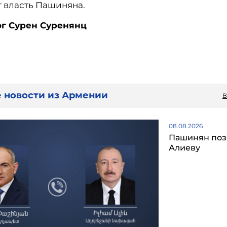
т власть Пашиняна.
г Сурен Суренянц
 новости из Армении
В
08.08.2026
Пашинян поз
Алиеву