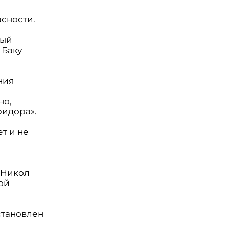
сности.
рый
 Баку
ния
но,
ридора».
т и не
 Никол
ой
становлен