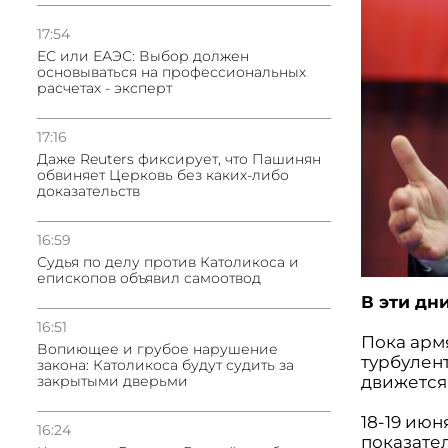
17:54
ЕС или ЕАЭС: Выбор должен
основываться на профессиональных
расчетах - эксперт
17:16
Даже Reuters фиксирует, что Пашинян
обвиняет Церковь без каких-либо
доказательств
16:59
Судья по делу против Католикоса и
епископов объявил самоотвод
В эти дн
16:51
Пока арм
Вопиющее и грубое нарушение
турбулен
закона: Католикоса будут судить за
движется 
закрытыми дверьми
18-19 июн
16:24
показате