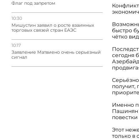
Флаг под запретом
Конфликт
экономич
10:30
Возможны
Мишустин заявил о росте взаимных
быстро б
торговых связей стран ЕАЭС
чётко вид
10:17
Последст
Заявление Матвиено очень серьезный
сегодня 
сигнал
Азербайд
продвига
Серьёзно
получит, 
приорите
Именно п
Пашинян 
повестки
Этот неж
только в