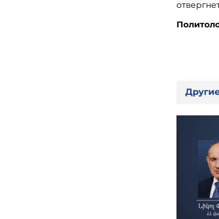
отвергне
Политоло
Другие