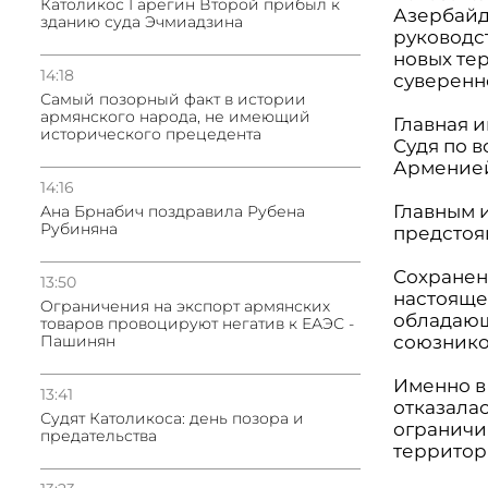
Католикос Гарегин Второй прибыл к
Азербайдж
зданию суда Эчмиадзина
руководс
новых те
14:18
суверенн
Самый позорный факт в истории
армянского народа, не имеющий
Главная и
исторического прецедента
Судя по в
Армение
14:16
Главным 
Ана Брнабич поздравила Рубена
Рубиняна
предстоя
Сохранен
13:50
настояще
Oграничения на экспорт армянских
обладающ
товаров провоцируют негатив к ЕАЭС -
союзнико
Пашинян
Именно в
13:41
отказалас
Судят Католикоса: день позора и
ограничи
предательства
территор