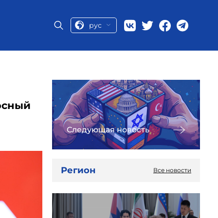
рус
осный
Следующая новость
Регион
Все новости