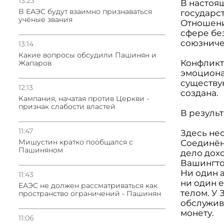
13:23
В настоя
В ЕАЭС будут взаимно признаваться
государст
учёные звания
Отношени
сфере бе
союзниче
13:14
Какие вопросы обсудили Пашинян и
Конфликт 
Жапаров
эмоциона
существую
12:13
создана.
Кампания, начатая против Церкви -
признак слабости властей
В результ
11:47
Здесь не
Мишустин кратко пообщался с
Соединён
Пашиняном
дело дох
Вашингто
Ни один 
11:43
ни один 
ЕАЭС не должен рассматриваться как
телом. У
пространство ограничений - Пашинян
обслужив
монету.
11:06