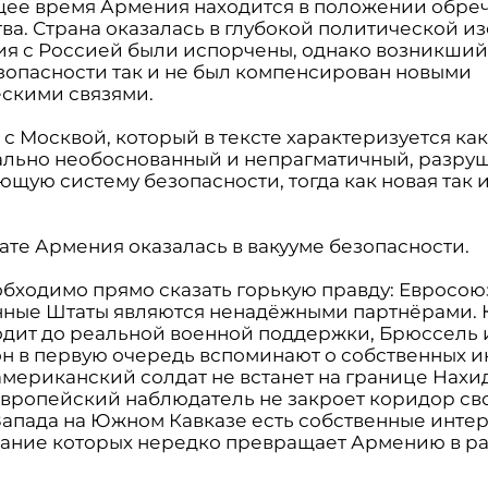
щее время Армения находится в положении обре
ва. Страна оказалась в глубокой политической и
я с Россией были испорчены, однако возникший 
зопасности так и не был компенсирован новыми
скими связями.
с Москвой, который в тексте характеризуется ка
льно необоснованный и непрагматичный, разру
щую систему безопасности, тогда как новая так 
ате Армения оказалась в вакууме безопасности.
обходимо прямо сказать горькую правду: Евросою
ные Штаты являются ненадёжными партнёрами. 
одит до реальной военной поддержки, Брюссель 
н в первую очередь вспоминают о собственных и
американский солдат не встанет на границе Нахи
европейский наблюдатель не закроет коридор св
 Запада на Южном Кавказе есть собственные инте
ание которых нередко превращает Армению в р