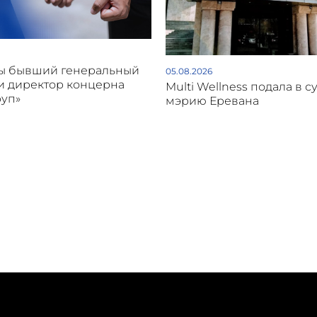
ы бывший генеральный
05.08.2026
и директор концерна
Multi Wellness подала в с
руп»
мэрию Еревана