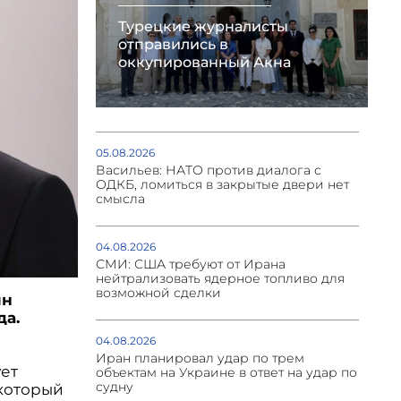
Турецкие журналисты
отправились в
оккупированный Акна
05.08.2026
Васильев: НАТО против диалога с
ОДКБ, ломиться в закрытые двери нет
смысла
04.08.2026
СМИ: США требуют от Ирана
нейтрализовать ядерное топливо для
возможной сделки
ян
да.
04.08.2026
Иран планировал удар по трем
ует
объектам на Украине в ответ на удар по
судну
 который