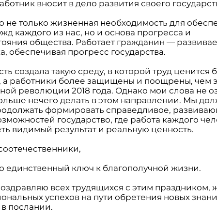
ботник вносит в дело развития своего государст
то не только жизненная необходимость для обесп
жд каждого из нас, но и основа прогресса и
тояния общества. Работает гражданин — развивае
а, обеспечивая прогресс государства.
ть создала такую среду, в которой труд ценится 
, а работники более защищены и поощрены, чем 
ной революции 2018 года. Однако мои слова не о
больше нечего делать в этом направлении. Мы до
родолжать формировать справедливое, развиваю
озможностей государство, где работа каждого че
еть видимый результат и реальную ценность.
соотечественники,
то единственный ключ к благополучной жизни.
поздравляю всех трудящихся с этим праздником,
ональных успехов на пути обретения новых знани
 в послании.