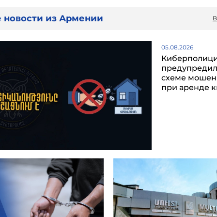
 новости из Армении
В
05.08.2026
Киберполиц
предупредил
схеме мошен
при аренде 