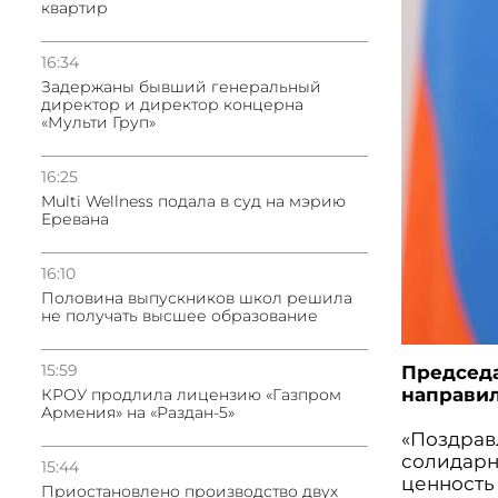
квартир
16:34
Задержаны бывший генеральный
директор и директор концерна
«Мульти Груп»
16:25
Multi Wellness подала в суд на мэрию
Еревана
16:10
Половина выпускников школ решила
не получать высшее образование
15:59
Председа
направил
КРОУ продлила лицензию «Газпром
Армения» на «Раздан-5»
«Поздрав
солидарн
15:44
ценность 
Приостановлено производство двух