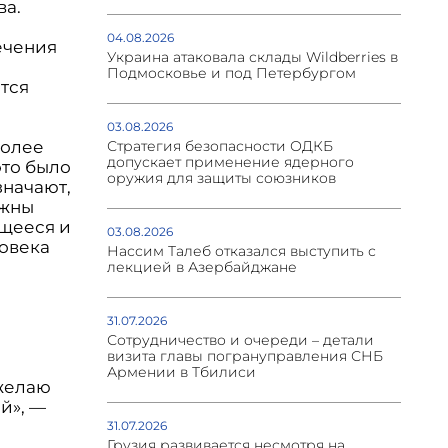
ва.
04.08.2026
ечения
Украина атаковала склады Wildberries в
Подмосковье и под Петербургом
тся
03.08.2026
Стратегия безопасности ОДКБ
более
допускает применение ядерного
это было
оружия для защиты союзников
значают,
лжны
щееся и
03.08.2026
ловека
Нассим Талеб отказался выступить с
лекцией в Азербайджане
31.07.2026
Сотрудничество и очереди – детали
визита главы погрануправления СНБ
Армении в Тбилиси
 желаю
й», —
31.07.2026
Грузия развивается несмотря на