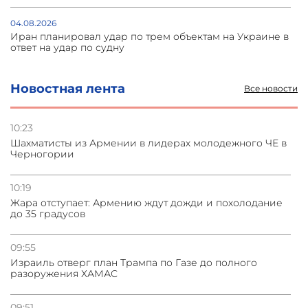
04.08.2026
Иран планировал удар по трем объектам на Украине в
ответ на удар по судну
04.08.2026
Новостная лента
Все новости
Украина атаковала склады Wildberries в Подмосковье
и под Петербургом
10:23
Шахматисты из Армении в лидерах молодежного ЧЕ в
03.08.2026
Черногории
Стратегия безопасности ОДКБ допускает применение
ядерного оружия для защиты союзников
10:19
Жара отступает: Армению ждут дожди и похолодание
03.08.2026
до 35 градусов
Нассим Талеб отказался выступить с лекцией в
Азербайджане
09:55
Израиль отверг план Трампа по Газе до полного
разоружения ХАМАС
09:51