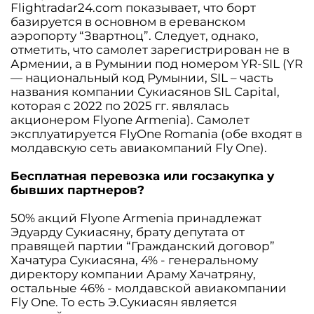
Flightradar24.com показывает, что борт
базируется в основном в ереванском
аэропорту “Звартноц”. Следует, однако,
отметить, что самолет зарегистрирован не в
Армении, а в Румынии под номером YR-SIL (YR
— национальный код Румынии, SIL – часть
названия компании Сукиасянов SIL Capital,
которая с 2022 по 2025 гг. являлась
акционером Flyоne Armenia). Самолет
эксплуатируется FlyOne Romania (обе входят в
молдавскую сеть авиакомпаний Fly One).
Бесплатная перевозка или госзакупка у
бывших партнеров?
50% акций Flyоne Armenia принадлежат
Эдуарду Сукиасяну, брату депутата от
правящей партии “Гражданский договор”
Хачатура Сукиасяна, 4% - генеральному
директору компании Араму Хачатряну,
остальные 46% - молдавской авиакомпании
Fly One. То есть Э.Сукиасян является