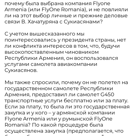
почему была выбрана компания Flyоne
Armenia (или FlyOne Romania), и не повлияли
ли на этот выбор личные и прежние деловые
связи В. Хачатуряна с Сукиасянами?
С учетом вышесказанного мы
поинтересовались у президента страны, нет
ли конфликта интересов в том, что, будучи
высокопоставленным чиновником
Республики Армения, он воспользовался
услугами самолета авиакомпании
Сукиасянов.
Мы также спросили, почему он не полетел на
государственном самолете Республики
Армения, предоставил ли самолет G450
транспортные услуги бесплатно или за плату.
Если за плату, то была ли это государственная
закупка и у кого – у армянской компании
Flyоne Armenia или у румынской FlyOne
Romania? По какой процедуре была
осуществлена ​​закупка (предполагается, что