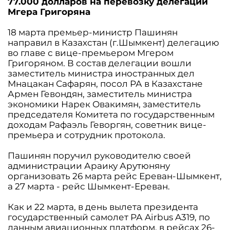
77.000 долларов на перевозку делегации
Мгера Григоряна
18 марта премьер-министр Пашинян
направил в Казахстан (г.Шымкент) делегацию
во главе с вице-премьером Мгером
Григоряном. В состав делегации вошли
заместитель министра иностранных дел
Мнацакан Сафарян, посол РА в Казахстане
Армен Гевондян, заместитель министра
экономики Нарек Овакимян, заместитель
председателя Комитета по государственным
доходам Рафаэль Геворгян, советник вице-
премьера и сотрудник протокола.
Пашинян поручил руководителю своей
администрации Араику Арутюняну
организовать 26 марта рейс Ереван-Шымкент,
а 27 марта - рейс Шымкент-Ереван.
Как и 22 марта, в день вылета президента
государственный самолет РА Airbus A319, по
данным авиационных платформ, в рейсах 26-