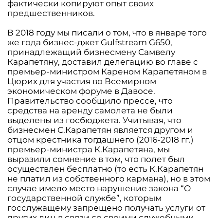
фактически копируют опыт своих
предшественников.
В 2018 году мы писали о том, что в январе того
же года бизнес-джет Gulfstream G650,
принадлежащий бизнесмену Самвелу
Карапетяну, доставил делегацию во главе с
премьер-министром Кареном Карапетяном в
Цюрих для участия во Всемирном
экономическом форуме в Давосе.
Правительство сообщило прессе, что
средства на аренду самолета не были
выделены из госбюджета. Учитывая, что
бизнесмен С.Карапетян является другом и
отцом крестника тогдашнего (2016-2018 гг.)
премьер-министра К.Карапетяна, мы
выразили сомнение в том, что полет был
осуществлен бесплатно (то есть К.Карапетян
не платил из собственного кармана), но в этом
случае имело место нарушение закона “О
государственной службе”, которым
госслужащему запрещено получать услуги от
других лиц в связи со своими служебными