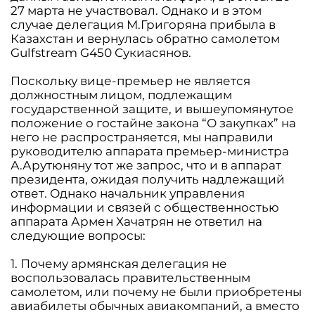
27 марта не участвовал. Однако и в этом
случае делегация М.Григоряна прибыла ​​в
Казахстан и вернулась обратно самолетом
Gulfstream G450 Сукиасянов.
Поскольку вице-премьер не является
должностным лицом, подлежащим
государственной защите, и вышеупомянутое
положение о гостайне закона “О закупках” на
него не распространяется, мы направили
руководителю аппарата премьер-министра
А.Арутюняну тот же запрос, что и в аппарат
президента, ожидая получить надлежащий
ответ. Однако начальник управления
информации и связей с общественностью
аппарата Армен Хачатрян не ответил на
следующие вопросы:
1. Почему армянская делегация не
воспользовалась правительственным
самолетом, или почему не были приобретены
авиабилеты обычных авиакомпаний, а вместо