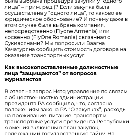
была выбрана процедура закупки у ”одного
лица” – прим. ред.)? Если закупка была
осуществлена ​​у ”одного лица”, то каково ее
юридическое обоснование? И почему даже в
этом случае была выбрана компания,
непосредственно (Flyоne Armenia) или
косвенно (FlyOne Romania) связанная с
Сукиасянами? Мы попросили Ваагна
Хачатуряна сообщить стоимость договора на
оказание транспортных услуг.
Как высокопоставленные должностные
лица “защищаются” от вопросов
журналистов
В ответ на запрос Hetq управление по связям
с общественностью администрации
президента РА сообщило, что, согласно
положениям закона РА “О закупках”, расходы
на проживание, питание, транспорт и
транспортные услуги президента Республики
Армения включены в план закупок,
содержащий государственную тайну. На