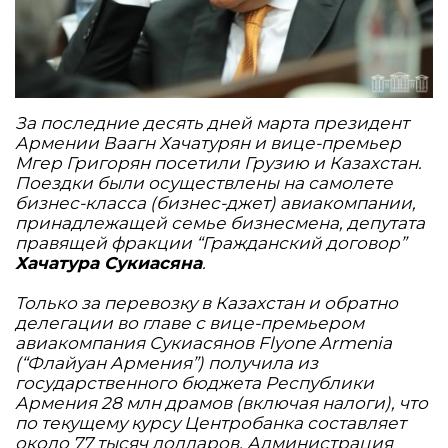
За последние десять дней марта президент
Армении Ваагн Хачатурян и вице-премьер
Мгер Григорян посетили Грузию и Казахстан.
Поездки были осуществлены на самолете
бизнес-класса (бизнес-джет) авиакомпании,
принадлежащей семье бизнесмена, депутата
правящей фракции “Гражданский договор”
Хачатура Сукиасяна
.
Только за перевозку в Казахстан и обратно
делегации во главе с вице-премьером
авиакомпания Сукиасянов Flyone Armenia
(“Флайуан Армения”) получила из
государственного бюджета Республики
Армения 28 млн драмов (включая налоги), что
по текущему курсу Центробанка составляет
около 77 тысяч долларов. Администрация