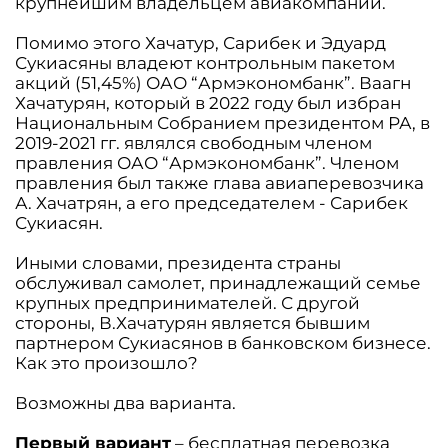
крупнейшим владельцем авиакомпании.
Помимо этого Хачатур, Сарибек и Эдуард
Сукиасяны владеют контрольным пакетом
акций (51,45%) ОАО “Армэкономбанк”. Ваагн
Хачатурян, который в 2022 году был избран
Национальным Собранием президентом РА, в
2019-2021 гг. являлся свободным членом
правления ОАО “Армэкономбанк”. Членом
правления был также глава авиаперевозчика
А. Хачатрян, а его председателем - Сарибек
Сукиасян.
Иными словами, президента страны
обслуживал самолет, принадлежащий семье
крупных предпринимателей. С другой
стороны, В.Хачатурян является бывшим
партнером Сукиасянов в банковском бизнесе.
Как это произошло?
Возможны два варианта.
Первый вариант
– бесплатная перевозка