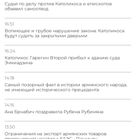
Судья по делу против Католикоса и епископов
объявил самоотвод
16:51
Вопиющее и грубое нарушение закона: Католикоса
будут судить за закрытыми дверьми
16:24
Католикос Гарегин Второй прибыл к зданию суда
Эчмиадзина
14:18
Самый позорный факт в истории армянского народа,
не имеющий исторического прецедента
14:16
Ана Брнабич поздравила Рубена Рубиняна
13:50
Oграничения на экспорт армянских товаров
провоцируют негатив к ЕАЭС - Пашинян