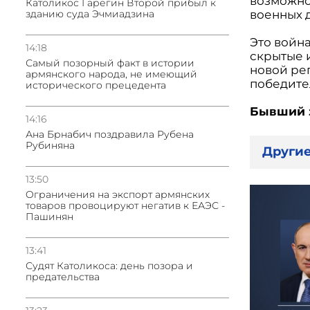
возможно
Католикос Гарегин Второй прибыл к
военных 
зданию суда Эчмиадзина
Это война
14:18
скрытые и
Самый позорный факт в истории
новой ре
армянского народа, не имеющий
победител
исторического прецедента
Бывший 
14:16
Ана Брнабич поздравила Рубена
Рубиняна
Другие
13:50
Oграничения на экспорт армянских
товаров провоцируют негатив к ЕАЭС -
Пашинян
13:41
Судят Католикоса: день позора и
предательства