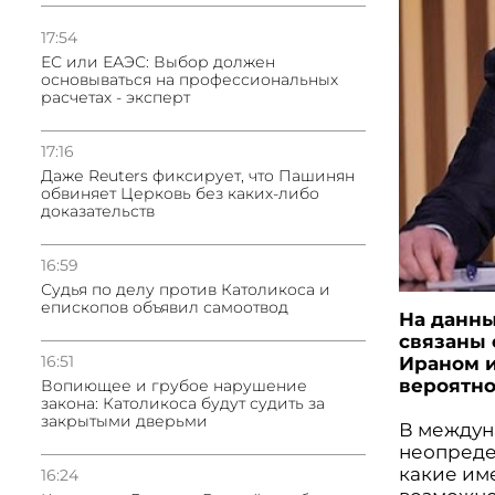
17:54
ЕС или ЕАЭС: Выбор должен
основываться на профессиональных
расчетах - эксперт
17:16
Даже Reuters фиксирует, что Пашинян
обвиняет Церковь без каких-либо
доказательств
16:59
Судья по делу против Католикоса и
епископов объявил самоотвод
На данны
связаны 
16:51
Ираном и
вероятно
Вопиющее и грубое нарушение
закона: Католикоса будут судить за
закрытыми дверьми
В междун
неопреде
какие им
16:24