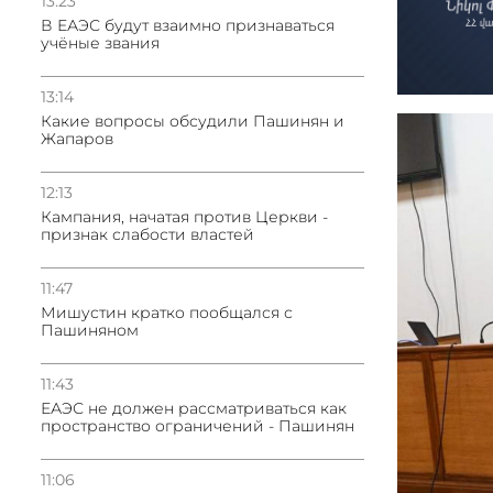
13:23
В ЕАЭС будут взаимно признаваться
учёные звания
13:14
Какие вопросы обсудили Пашинян и
Жапаров
12:13
Кампания, начатая против Церкви -
признак слабости властей
11:47
Мишустин кратко пообщался с
Пашиняном
11:43
ЕАЭС не должен рассматриваться как
пространство ограничений - Пашинян
11:06