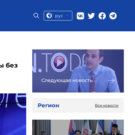
рус
ы без
Следующая новость
Регион
Все новости