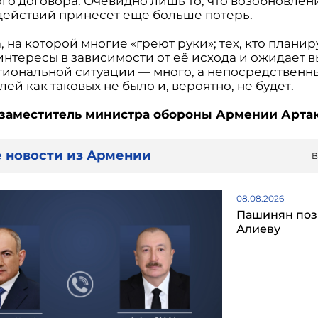
го договора. Очевидно лишь то, что возобновлен
действий принесет еще больше потерь.
, на которой многие «греют руки»; тех, кто планир
нтересы в зависимости от её исхода и ожидает в
гиональной ситуации — много, а непосредственн
ей как таковых не было и, вероятно, не будет.
заместитель министра обороны Армении Артак
 новости из Армении
В
08.08.2026
Пашинян поз
Алиеву