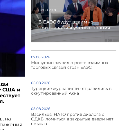
07.08.2026
В ЕАЭС будут взаимно
признаваться учёные звания
07.08.2026
Мишустин заявил о росте взаимных
торговых связей стран ЕАЭС
05.08.2026
жды
Турецкие журналисты отправились в
у США и
оккупированный Акна
ествует
я.
05.08.2026
Васильев: НАТО против диалога с
, на
ОДКБ, ломиться в закрытые двери нет
смысла
стижения