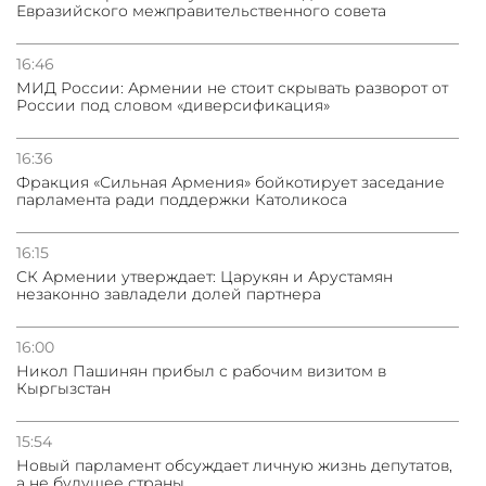
Евразийского межправительственного совета
31.07.2026
Грузия развивается несмотря на внешние шоки и
вызовы – минэкономики Грузии
16:46
МИД России: Армении не стоит скрывать разворот от
России под словом «диверсификация»
31.07.2026
Трамп готов дать шанс переговорам с Ираном при
условии прекращения огня
16:36
Фракция «Сильная Армения» бойкотирует заседание
парламента ради поддержки Католикоса
16:15
СК Армении утверждает: Царукян и Арустамян
незаконно завладели долей партнера
16:00
Никол Пашинян прибыл с рабочим визитом в
Кыргызстан
15:54
Новый парламент обсуждает личную жизнь депутатов,
а не будущее страны