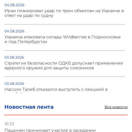
04.08.2026
Иран планировал удар по трем объектам на Украине в
ответ на удар по судну
04.08.2026
Украина атаковала склады Wildberries в Подмосковье
и под Петербургом
03.08.2026
Стратегия безопасности ОДКБ допускает применение
ядерного оружия для защиты союзников
03.08.2026
Нассим Талеб отказался выступить с лекцией в
Азербайджане
Новостная лента
Все новости
31.07.2026
Сотрудничество и очереди – детали визита главы
погрануправления СНБ Армении в Тбилиси
16:53
Пашинян принимает участие в заседании