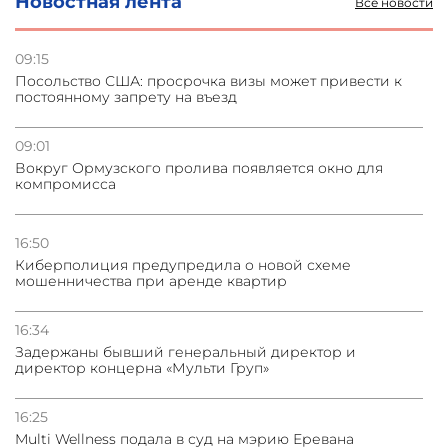
Новостная лента
Все новости
31.07.2026
Сотрудничество и очереди – детали визита главы
погрануправления СНБ Армении в Тбилиси
09:15
Посольство США: просрочка визы может привести к
постоянному запрету на въезд
31.07.2026
Грузия развивается несмотря на внешние шоки и
вызовы – минэкономики Грузии
09:01
Вокруг Ормузского пролива появляется окно для
компромисса
31.07.2026
Трамп готов дать шанс переговорам с Ираном при
условии прекращения огня
16:50
Киберполиция предупредила о новой схеме
мошенничества при аренде квартир
16:34
Задержаны бывший генеральный директор и
директор концерна «Мульти Груп»
16:25
Multi Wellness подала в суд на мэрию Еревана