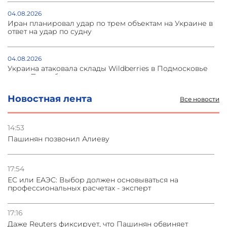
04.08.2026
Иран планировал удар по трем объектам на Украине в
ответ на удар по судну
04.08.2026
Украина атаковала склады Wildberries в Подмосковье
и под Петербургом
Новостная лента
Все новости
03.08.2026
Стратегия безопасности ОДКБ допускает применение
ядерного оружия для защиты союзников
14:53
Пашинян позвонил Алиеву
03.08.2026
Нассим Талеб отказался выступить с лекцией в
Азербайджане
17:54
ЕС или ЕАЭС: Выбор должен основываться на
профессиональных расчетах - эксперт
31.07.2026
Сотрудничество и очереди – детали визита главы
погрануправления СНБ Армении в Тбилиси
17:16
Даже Reuters фиксирует, что Пашинян обвиняет