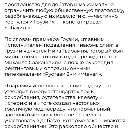
пространство для дебатов и максимально
ограничить любую общественную платформу,
разоблачающую их идеологию, — частично
коснулся и Грузии», — констатировал
Кобахидзе.
По словам премьера Грузии, «главным
исполнителем подавления инакомыслия» в
Грузии является Ника Гварамия, который был
министром юстиции в годы президентства
Михаила Саакашвили, а позже руководил
рейтинговыми оппозиционными
телеканалами «Рустави 2» и «Mtavari».
«Гварамия успешно выполнил задачу — он
утвердил в медиастандартах ложь,
оскорбления, ругательства, клевету и
истерию и в итоге создал настолько
токсичную медиасреду, что нормальный,
здоровый человек больше не желает
участвовать в дебатах, которые заканчиваются
оскорблениями. Это раскололо общество и