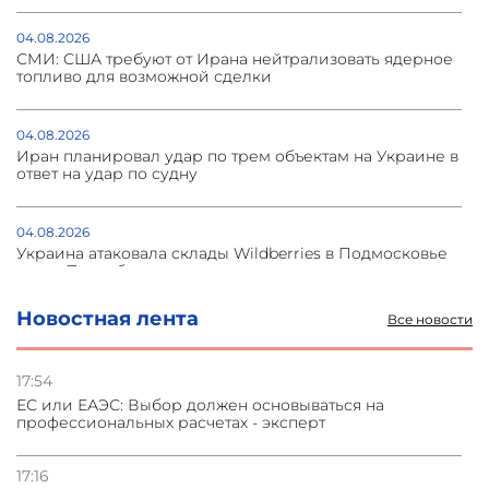
04.08.2026
СМИ: США требуют от Ирана нейтрализовать ядерное
топливо для возможной сделки
04.08.2026
Иран планировал удар по трем объектам на Украине в
ответ на удар по судну
04.08.2026
Украина атаковала склады Wildberries в Подмосковье
и под Петербургом
Новостная лента
Все новости
03.08.2026
Стратегия безопасности ОДКБ допускает применение
ядерного оружия для защиты союзников
17:54
ЕС или ЕАЭС: Выбор должен основываться на
профессиональных расчетах - эксперт
03.08.2026
Нассим Талеб отказался выступить с лекцией в
Азербайджане
17:16