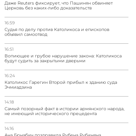
Даже Reuters фиксирует, что Пашинян обвиняет
Церковь без каких-либо доказательств
31.07.2026
Сотрудничество и очереди – детали визита главы
погрануправления СНБ Армении в Тбилиси
16:59
Судья по делу против Католикоса и епископов
объявил самоотвод
16:51
Вопиющее и грубое нарушение закона: Католикоса
будут судить за закрытыми дверьми
16:24
Католикос Гарегин Второй прибыл к зданию суда
Эчмиадзина
14:18
Самый позорный факт в истории армянского народа,
не имеющий исторического прецедента
14:16
Ана Брнабич поздравила Рубена Рубиняна