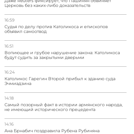
Даже Reuters фиксирует, что Пашинян обвиняет
Церковь без каких-либо доказательств
16:59
Судья по делу против Католикоса и епископов
объявил самоотвод
16:51
Вопиющее и грубое нарушение закона: Католикоса
будут судить за закрытыми дверьми
16:24
Католикос Гарегин Второй прибыл к зданию суда
Эчмиадзина
14:18
Самый позорный факт в истории армянского народа,
не имеющий исторического прецедента
14:16
Ана Брнабич поздравила Рубена Рубиняна