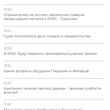
13:50
Oграничения на экспорт армянских товаров
провоцируют негатив к ЕАЭС - Пашинян
13:41
Судят Католикоса: день позора и предательства
13:23
В ЕАЭС будут взаимно признаваться учёные звания
13:14
Какие вопросы обсудили Пашинян и Жапаров
12:13
Кампания, начатая против Церкви - признак слабости
властей
11:47
Мишустин кратко пообщался с Пашиняном