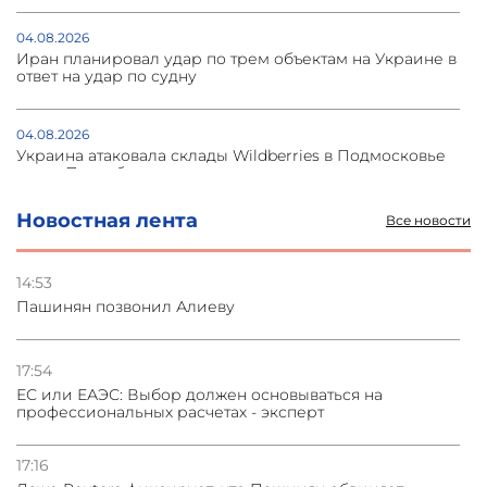
04.08.2026
Иран планировал удар по трем объектам на Украине в
ответ на удар по судну
04.08.2026
Украина атаковала склады Wildberries в Подмосковье
и под Петербургом
Новостная лента
Все новости
03.08.2026
Стратегия безопасности ОДКБ допускает применение
ядерного оружия для защиты союзников
14:53
Пашинян позвонил Алиеву
03.08.2026
Нассим Талеб отказался выступить с лекцией в
Азербайджане
17:54
ЕС или ЕАЭС: Выбор должен основываться на
профессиональных расчетах - эксперт
31.07.2026
Сотрудничество и очереди – детали визита главы
погрануправления СНБ Армении в Тбилиси
17:16