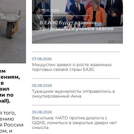
07.08.2026
В ЕАЭС будут взаимно
признаваться учёные звания
07.08.2026
Мишустин заявил о росте взаимных
торговых связей стран ЕАЭС
ем
жениям,
 в
05.08.2026
явил
Турецкие журналисты отправились в
ии по
оккупированный Акна
ll).
 того,
05.08.2026
Васильев: НАТО против диалога с
шению
ОДКБ, ломиться в закрытые двери нет
ия России
смысла
ом, и