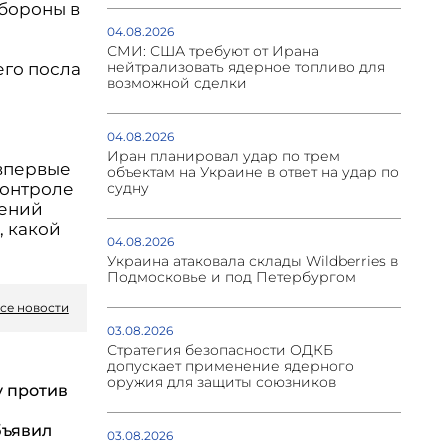
бороны в
04.08.2026
СМИ: США требуют от Ирана
нейтрализовать ядерное топливо для
его посла
возможной сделки
04.08.2026
Иран планировал удар по трем
 впервые
объектам на Украине в ответ на удар по
контроле
судну
жений
, какой
04.08.2026
Украина атаковала склады Wildberries в
Подмосковье и под Петербургом
се новости
03.08.2026
Стратегия безопасности ОДКБ
допускает применение ядерного
оружия для защиты союзников
у против
бъявил
03.08.2026