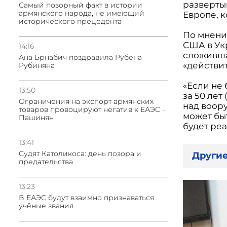
разверты
Самый позорный факт в истории
армянского народа, не имеющий
Европе, 
исторического прецедента
По мнени
США в Ук
14:16
сложивша
Ана Брнабич поздравила Рубена
«действи
Рубиняна
«Если не 
13:50
за 50 лет
Oграничения на экспорт армянских
над воору
товаров провоцируют негатив к ЕАЭС -
может бы
Пашинян
будет реа
13:41
Судят Католикоса: день позора и
Другие
предательства
13:23
В ЕАЭС будут взаимно признаваться
учёные звания