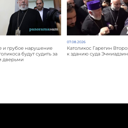
07.08.2026
 и грубое нарушение
Католикос Гарегин Втор
толикоса будут судить за
к зданию суда Эчмиадзин
и дверьми