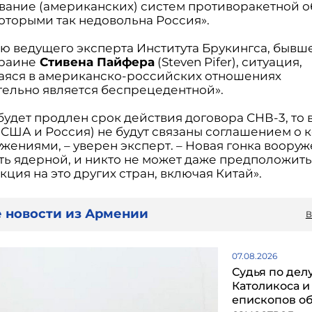
вание (американских) систем противоракетной о
которыми так недовольна Россия».
ю ведущего эксперта Института Брукингса, бывш
раине
Стивена Пайфера
(Steven Pifer), ситуация,
яся в американско-российских отношениях
тельно является беспрецедентной».
будет продлен срок действия договора СНВ-3, то
 (США и Россия) не будут связаны соглашением о 
жениями, – уверен эксперт. – Новая гонка воору
ть ядерной, и никто не может даже предположить
кция на это других стран, включая Китай».
 новости из Армении
В
07.08.2026
Судья по дел
Католикоса и
епископов о