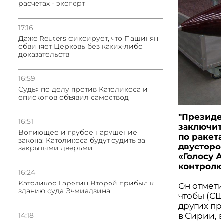
расчетах - эксперт
17:16
Даже Reuters фиксирует, что Пашинян
обвиняет Церковь без каких-либо
доказательств
16:59
Судья по делу против Католикоса и
епископов объявил самоотвод
"Президе
16:51
заключит
Вопиющее и грубое нарушение
по ракет
закона: Католикоса будут судить за
двусторо
закрытыми дверьми
«Голосу 
контролю
16:24
Католикос Гарегин Второй прибыл к
Он отмети
зданию суда Эчмиадзина
чтобы (С
других п
в Сирии,
14:18