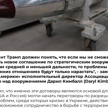
нт Трамп должен понять, что если мы не смож
ь новое соглашение по стратегическим воору
ам средней и меньшей дальности, то проблемы
нних отношениях будут только нарастать", - за
Америки» исполнительный директор Ассоциац
 над вооружениями Дарил Кимбалл (Daryl Kimba
л, что именно эти договоры являются основой для
ША и Россия) могли начать переговоры по разре
роблем, среди которых кризис в Украине, действ
 возможное сотрудничество в борьбе с терроризм