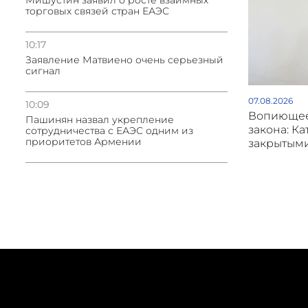
Мишустин заявил о росте взаимных
торговых связей стран ЕАЭС
10:17
Заявление Матвиено очень серьезный
сигнал
07.08.2026
10:09
Вопиющее
Пашинян назвал укрепление
закона: Ка
сотрудничества с ЕАЭС одним из
приоритетов Армении
закрытым