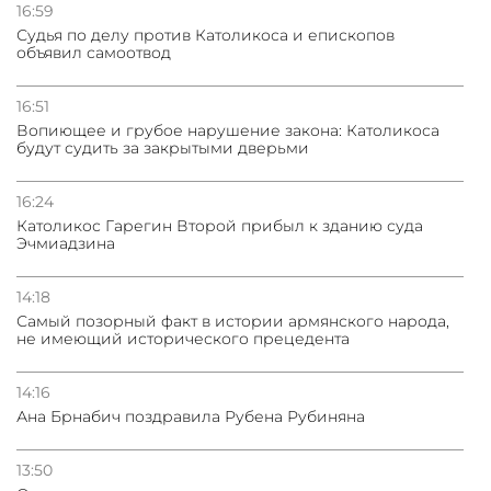
погрануправления СНБ Армении в Тбилиси
16:59
Судья по делу против Католикоса и епископов
объявил самоотвод
16:51
Вопиющее и грубое нарушение закона: Католикоса
будут судить за закрытыми дверьми
16:24
Католикос Гарегин Второй прибыл к зданию суда
Эчмиадзина
14:18
Самый позорный факт в истории армянского народа,
не имеющий исторического прецедента
14:16
Ана Брнабич поздравила Рубена Рубиняна
13:50