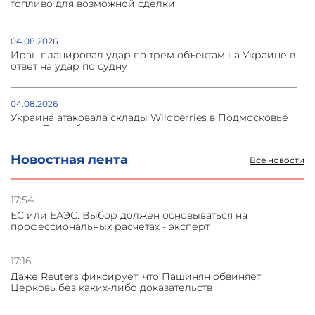
топливо для возможной сделки
04.08.2026
Иран планировал удар по трем объектам на Украине в
ответ на удар по судну
04.08.2026
Украина атаковала склады Wildberries в Подмосковье
и под Петербургом
Новостная лента
Все новости
03.08.2026
Стратегия безопасности ОДКБ допускает применение
ядерного оружия для защиты союзников
17:54
ЕС или ЕАЭС: Выбор должен основываться на
профессиональных расчетах - эксперт
03.08.2026
Нассим Талеб отказался выступить с лекцией в
Азербайджане
17:16
Даже Reuters фиксирует, что Пашинян обвиняет
Церковь без каких-либо доказательств
31.07.2026
Сотрудничество и очереди – детали визита главы