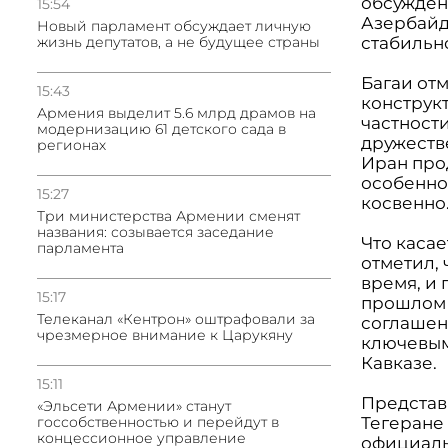
обсужден
15:54
Азербайд
Новый парламент обсуждает личную
стабильн
жизнь депутатов, а не будущее страны
Багаи от
15:43
конструк
Армения выделит 5.6 млрд драмов на
частност
модернизацию 61 детского сада в
дружеств
регионах
Иран про
особенно 
15:27
косвенно
Три министерства Армении сменят
названия: созывается заседание
Что каса
парламента
отметил,
время, и 
15:17
прошлом 
Телеканал «Кентрон» оштрафовали за
соглашени
чрезмерное внимание к Царукяну
ключевым
Кавказе.
15:11
Представи
«Эльсети Армении» станут
Тегеране
госсобственностью и перейдут в
концессионное управление
официаль