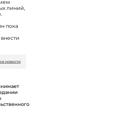
тием
ых линий,
.
ян пока
 внести
се новости
инимает
седании
о
ьственного