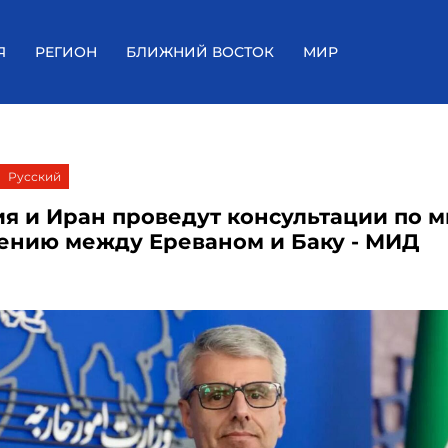
Я
РЕГИОН
БЛИЖНИЙ ВОСТОК
МИР
Русский
я и Иран проведут консультации по 
ению между Ереваном и Баку - МИД