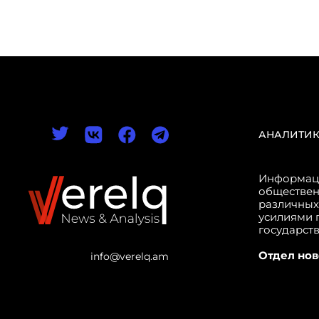
АНАЛИТИ
Информаци
обществен
различных
усилиями 
государст
Отдел нов
info@verelq.am