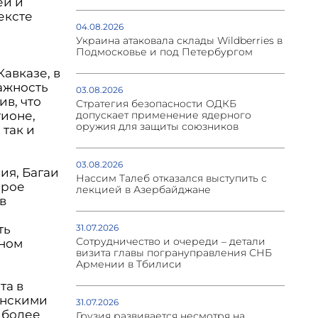
ей и
ексте
04.08.2026
Украина атаковала склады Wildberries в
Подмосковье и под Петербургом
авказе, в
ажность
03.08.2026
в, что
Стратегия безопасности ОДКБ
гионе,
допускает применение ядерного
оружия для защиты союзников
 так и
03.08.2026
ия, Багаи
Нассим Талеб отказался выступить с
орое
лекцией в Азербайджане
в
ть
31.07.2026
Сотрудничество и очереди – детали
жном
визита главы погрануправления СНБ
Армении в Тбилиси
та в
янскими
31.07.2026
 более
Грузия развивается несмотря на