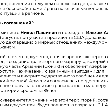
представления о текущем положении дел, а также
 и беспокойствами Ирана по ключевым вопроса
ситуации в регионе.
ть соглашений?
-министр
Никол Пашинян
и президент
Ильхам А
 8 августа, при участии президента США Дональда
ую декларацию о мирных отношениях между Арм
джаном.
й элемент документа, с точки зрения экспертов 
ов, - создание транспортного маршрута, который
ную часть Армении (Сюник) и обеспечит Азерба
оступ к Нахичевани, "с взаимными выгодами для
одного и внутригосударственного сообщения дл
ки Армения". Армения согласилась предоставит
вные права на развитие транспортного маршерут
ритории сроком на 99 лет.
 суверенитет Армении над этой территорий, согл
ным документам, будет полностью сохранен. США