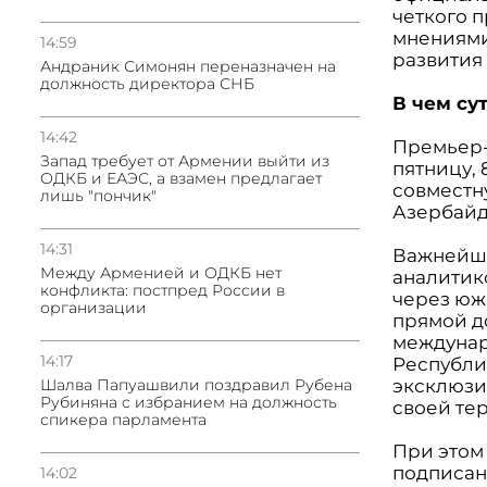
четкого 
мнениями
14:59
развития 
Андраник Симонян переназначен на
должность директора СНБ
В чем су
14:42
Премьер
Запад требует от Армении выйти из
пятницу,
ОДКБ и ЕАЭС, а взамен предлагает
совместн
лишь "пончик"
Азербай
14:31
Важнейши
Между Арменией и ОДКБ нет
аналитик
конфликта: постпред России в
через юж
организации
прямой д
междунар
14:17
Республи
эксклюзи
Шалва Папуашвили поздравил Рубена
Рубиняна с избранием на должность
своей тер
спикера парламента
При этом
подписан
14:02