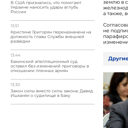
землю в 
В США признались, что помогают
Украине наносить удары вглубь
железнод
России
а также, 
Согласов
13:51
не подпи
Кристине Григорян переназначена на
парафиро
должность главы Службы внешней
разведки
изменени
13:44
Другие
Бакинский апелляционный суд
оставил без изменений приговоры в
отношении пленных армян
13:30
Закон силы вместо силы закона: Давид
Ишханян о судилище в Баку