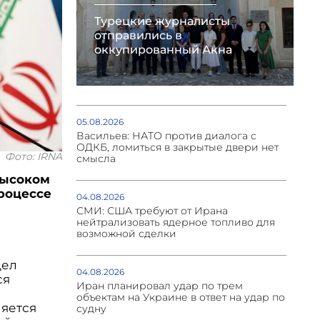
Турецкие журналисты
отправились в
оккупированный Акна
05.08.2026
Васильев: НАТО против диалога с
ОДКБ, ломиться в закрытые двери нет
Фото: IRNA
смысла
высоком
процессе
04.08.2026
СМИ: США требуют от Ирана
нейтрализовать ядерное топливо для
возможной сделки
дел
04.08.2026
ся
Иран планировал удар по трем
объектам на Украине в ответ на удар по
ляется
судну