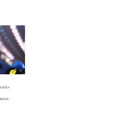
ния»
ржки