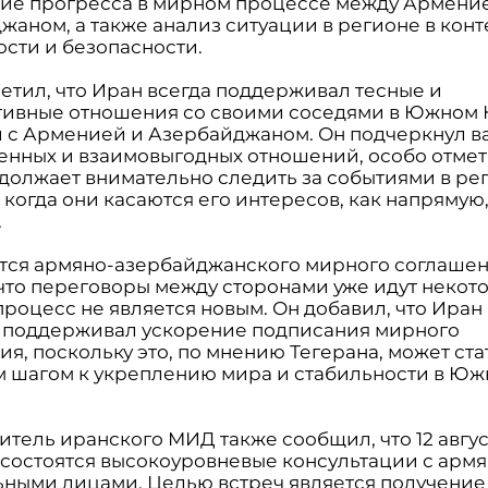
ие прогресса в мирном процессе между Армени
жаном, а также анализ ситуации в регионе в конт
ости и безопасности.
метил, что Иран всегда поддерживал тесные и
тивные отношения со своими соседями в Южном К
и с Арменией и Азербайджаном. Он подчеркнул в
енных и взаимовыгодных отношений, особо отмети
должает внимательно следить за событиями в ре
когда они касаются его интересов, как напрямую,
.
ется армяно-азербайджанского мирного соглашен
 что переговоры между сторонами уже идут некот
процесс не является новым. Он добавил, что Иран 
поддерживал ускорение подписания мирного
я, поскольку это, по мнению Тегерана, может ста
 шагом к укреплению мира и стабильности в Ю
тель иранского МИД также сообщил, что 12 авгус
 состоятся высокоуровневые консультации с арм
ными лицами. Целью встреч является получение