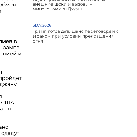
внешние шоки и вызовы –
 обмен
минэкономики Грузии
м
31.07.2026
Трамп готов дать шанс переговорам с
Ираном при условии прекращения
лиев
в
огня
 Трампа
енией и
и
 пройдет
йджану
я
ь США
а по
ано
 сдадут