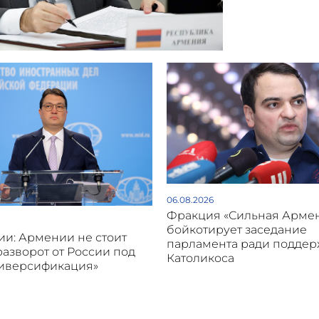
06.08.2026
Фракция «Сильная Арме
бойкотирует заседание
и: Армении не стоит
парламента ради подде
разворот от России под
Католикоса
диверсификация»