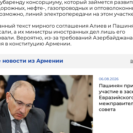
субаренду консорциуму, который займется разви
орожных, нефте-, газопроводных и оптоволоконн
возможно, линий электропередачи на этом участке
анный текст мирного соглашения Алиев и Пашин
сали, а их министры иностранных дел лишь его
вали. Вероятно, из-за требований Азербайджана
я в конституцию Армении.
 новости из Армении
В
06.08.2026
Пашинян пр
участие в за
Евразийског
межправител
совета