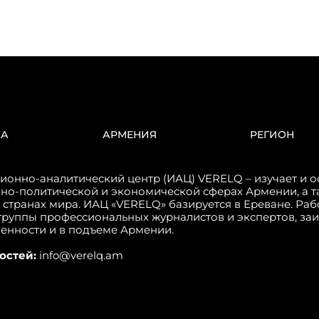
КА
АРМЕНИЯ
РЕГИОН
онно-аналитический центр (ИАЦ) VERELQ – изучает и о
но-политической и экономической сферах Армении, а т
 странах мира. ИАЦ «VERELQ» базируется в Ереване. Ра
группы профессиональных журналистов и экспертов, за
венности и в подъеме Армении.
остей:
info@verelq.am