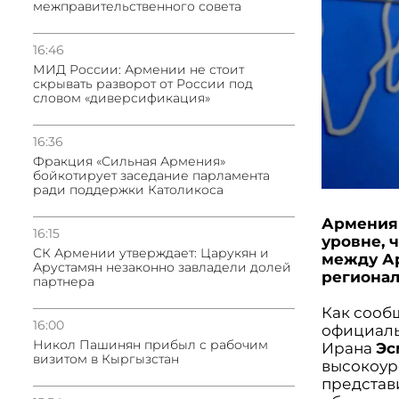
межправительственного совета
16:46
МИД России: Армении не стоит
скрывать разворот от России под
словом «диверсификация»
16:36
Фракция «Сильная Армения»
бойкотирует заседание парламента
ради поддержки Католикоса
Армения 
16:15
уровне, 
СК Армении утверждает: Царукян и
между А
Арустамян незаконно завладели долей
регионал
партнера
Как сооб
16:00
официаль
Никол Пашинян прибыл с рабочим
Ирана
Эс
визитом в Кыргызстан
высокоур
представ