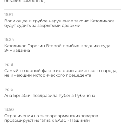
объявил самоотвод
16:51
Вопиющее и грубое нарушение закона: Католикоса
будут судить за закрытыми дверьми
16:24
Католикос Гарегин Второй прибыл к зданию суда
Эчмиадзина
14:18
Самый позорный факт в истории армянского народа,
не имеющий исторического прецедента
14:16
Ана Брнабич поздравила Рубена Рубиняна
13:50
Oграничения на экспорт армянских товаров
провоцируют негатив к ЕАЭС - Пашинян