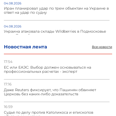
04.08.2026
Иран планировал удар по трем объектам на Украине в
ответ на удар по судну
04.08.2026
Украина атаковала склады Wildberries в Подмосковье
и под Петербургом
Новостная лента
Все новости
03.08.2026
Стратегия безопасности ОДКБ допускает применение
ядерного оружия для защиты союзников
17:54
ЕС или ЕАЭС: Выбор должен основываться на
профессиональных расчетах - эксперт
03.08.2026
Нассим Талеб отказался выступить с лекцией в
Азербайджане
17:16
Даже Reuters фиксирует, что Пашинян обвиняет
Церковь без каких-либо доказательств
31.07.2026
Сотрудничество и очереди – детали визита главы
погрануправления СНБ Армении в Тбилиси
16:59
Судья по делу против Католикоса и епископов