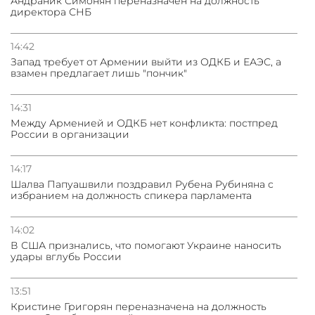
Андраник Симонян переназначен на должность
директора СНБ
14:42
Запад требует от Армении выйти из ОДКБ и ЕАЭС, а
взамен предлагает лишь "пончик"
14:31
Между Арменией и ОДКБ нет конфликта: постпред
России в организации
14:17
Шалва Папуашвили поздравил Рубена Рубиняна с
избранием на должность спикера парламента
14:02
В США признались, что помогают Украине наносить
удары вглубь России
13:51
Кристине Григорян переназначена на должность