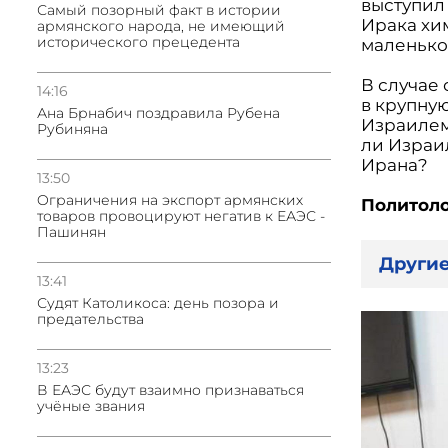
выступил 
Самый позорный факт в истории
Ирака хи
армянского народа, не имеющий
исторического прецедента
маленько
В случае
14:16
в крупную
Ана Брнабич поздравила Рубена
Израилем
Рубиняна
ли Израи
Ирана?
13:50
Oграничения на экспорт армянских
Политол
товаров провоцируют негатив к ЕАЭС -
Пашинян
Другие
13:41
Судят Католикоса: день позора и
предательства
13:23
В ЕАЭС будут взаимно признаваться
учёные звания