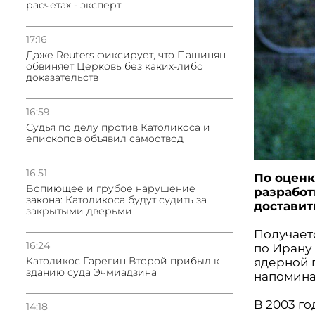
расчетах - эксперт
17:16
Даже Reuters фиксирует, что Пашинян
обвиняет Церковь без каких-либо
доказательств
16:59
Судья по делу против Католикоса и
епископов объявил самоотвод
16:51
По оценк
Вопиющее и грубое нарушение
разработ
закона: Католикоса будут судить за
доставит
закрытыми дверьми
Получает
16:24
по Ирану
Католикос Гарегин Второй прибыл к
ядерной 
зданию суда Эчмиадзина
напомина
В 2003 г
14:18