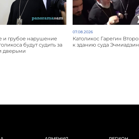
07.08.2026
 и грубое нарушение
Католикос Гарегин Втор
толикоса будут судить за
к зданию суда Эчмиадзин
и дверьми
КА
АРМЕНИЯ
РЕГИОН