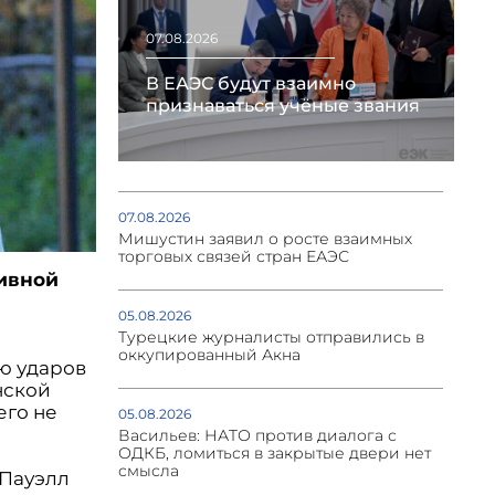
07.08.2026
В ЕАЭС будут взаимно
признаваться учёные звания
07.08.2026
Мишустин заявил о росте взаимных
торговых связей стран ЕАЭС
тивной
и
05.08.2026
Турецкие журналисты отправились в
оккупированный Акна
ю ударов
нской
его не
05.08.2026
Васильев: НАТО против диалога с
ОДКБ, ломиться в закрытые двери нет
смысла
 Пауэлл