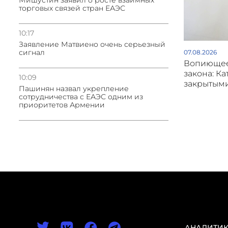
Мишустин заявил о росте взаимных
торговых связей стран ЕАЭС
10:17
Заявление Матвиено очень серьезный
сигнал
07.08.2026
Вопиющее
закона: Ка
10:09
закрытым
Пашинян назвал укрепление
сотрудничества с ЕАЭС одним из
приоритетов Армении
АНАЛИТИ