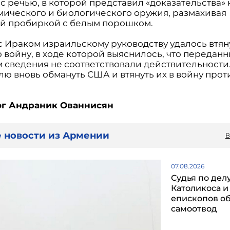
с речью, в которой представил «доказательства» 
мического и биологического оружия, размахивая
й пробиркой с белым порошком.
 с Ираком израильскому руководству удалось втя
 войну, в ходе которой выяснилось, что передан
 сведения не соответствовали действительности.
лю вновь обмануть США и втянуть их в войну прот
ог Андраник Ованнисян
 новости из Армении
В
07.08.2026
Судья по дел
Католикоса и
епископов о
самоотвод