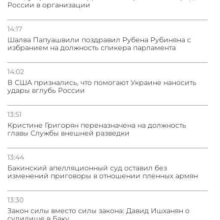
России в организации
14:17
Шалва Папуашвили поздравил Рубена Рубиняна с
избранием на должность спикера парламента
14:02
В США признались, что помогают Украине наносить
удары вглубь России
13:51
Кристине Григорян переназначена на должность
главы Службы внешней разведки
13:44
Бакинский апелляционный суд оставил без
изменений приговоры в отношении пленных армян
13:30
Закон силы вместо силы закона: Давид Ишханян о
судилище в Баку