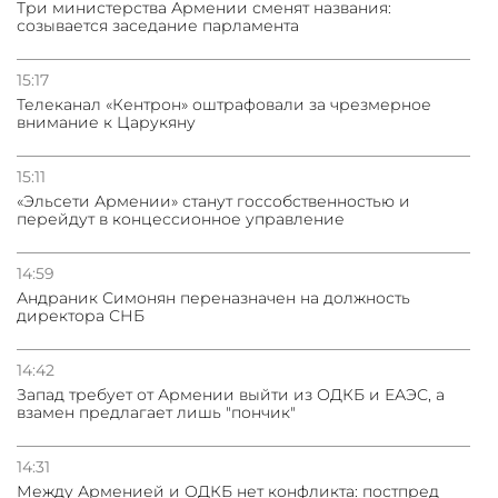
Три министерства Армении сменят названия:
созывается заседание парламента
15:17
Телеканал «Кентрон» оштрафовали за чрезмерное
внимание к Царукяну
15:11
«Эльсети Армении» станут госсобственностью и
перейдут в концессионное управление
14:59
Андраник Симонян переназначен на должность
директора СНБ
14:42
Запад требует от Армении выйти из ОДКБ и ЕАЭС, а
взамен предлагает лишь "пончик"
14:31
Между Арменией и ОДКБ нет конфликта: постпред