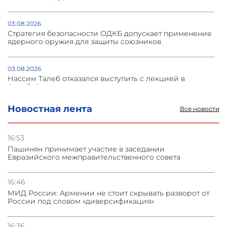
03.08.2026
Стратегия безопасности ОДКБ допускает применение
ядерного оружия для защиты союзников
03.08.2026
Нассим Талеб отказался выступить с лекцией в
Азербайджане
Новостная лента
Все новости
31.07.2026
Сотрудничество и очереди – детали визита главы
погрануправления СНБ Армении в Тбилиси
16:53
Пашинян принимает участие в заседании
Евразийского межправительственного совета
31.07.2026
Грузия развивается несмотря на внешние шоки и
вызовы – минэкономики Грузии
16:46
МИД России: Армении не стоит скрывать разворот от
России под словом «диверсификация»
31.07.2026
Трамп готов дать шанс переговорам с Ираном при
условии прекращения огня
16:36