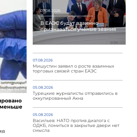
07.08.2026
В ЕАЭС будут взаимно
признаваться учёные звания
07.08.2026
Мишустин заявил о росте взаимных
торговых связей стран ЕАЭС
05.08.2026
Турецкие журналисты отправились в
оккупированный Акна
ировано
в меньше
05.08.2026
Васильев: НАТО против диалога с
ОДКБ, ломиться в закрытые двери нет
смысла
ия