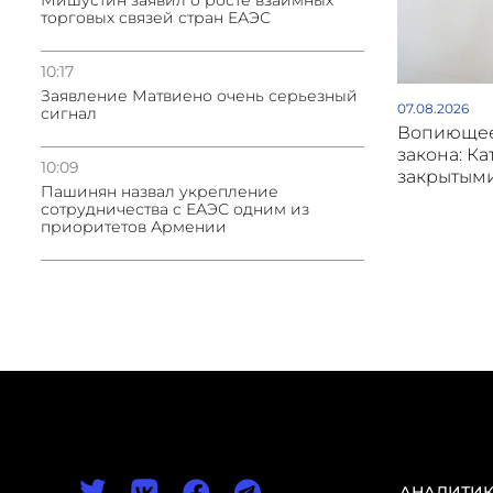
Мишустин заявил о росте взаимных
торговых связей стран ЕАЭС
10:17
Заявление Матвиено очень серьезный
07.08.2026
сигнал
Вопиющее
закона: Ка
10:09
закрытым
Пашинян назвал укрепление
сотрудничества с ЕАЭС одним из
приоритетов Армении
АНАЛИТИ