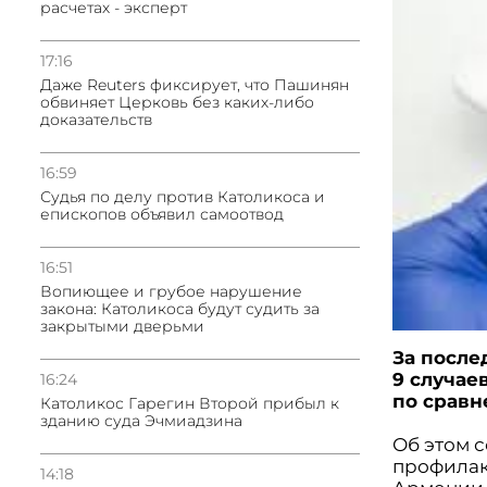
расчетах - эксперт
17:16
Даже Reuters фиксирует, что Пашинян
обвиняет Церковь без каких-либо
доказательств
16:59
Судья по делу против Католикоса и
епископов объявил самоотвод
16:51
Вопиющее и грубое нарушение
закона: Католикоса будут судить за
закрытыми дверьми
За после
9 случае
16:24
по срав
Католикос Гарегин Второй прибыл к
зданию суда Эчмиадзина
Об этом 
профилак
14:18