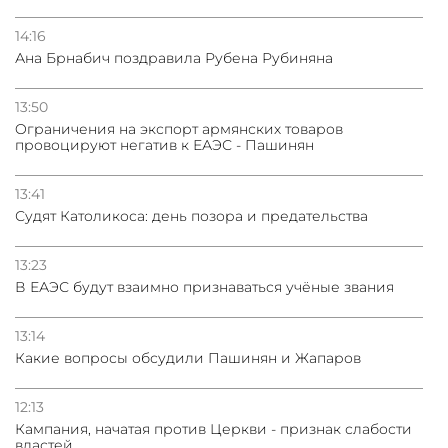
14:16
Ана Брнабич поздравила Рубена Рубиняна
13:50
Oграничения на экспорт армянских товаров
провоцируют негатив к ЕАЭС - Пашинян
13:41
Судят Католикоса: день позора и предательства
13:23
В ЕАЭС будут взаимно признаваться учёные звания
13:14
Какие вопросы обсудили Пашинян и Жапаров
12:13
Кампания, начатая против Церкви - признак слабости
властей