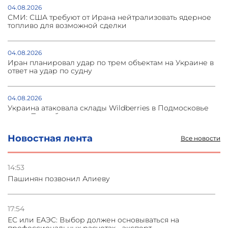
04.08.2026
СМИ: США требуют от Ирана нейтрализовать ядерное
топливо для возможной сделки
04.08.2026
Иран планировал удар по трем объектам на Украине в
ответ на удар по судну
04.08.2026
Украина атаковала склады Wildberries в Подмосковье
и под Петербургом
Новостная лента
Все новости
03.08.2026
Стратегия безопасности ОДКБ допускает применение
ядерного оружия для защиты союзников
14:53
Пашинян позвонил Алиеву
03.08.2026
Нассим Талеб отказался выступить с лекцией в
Азербайджане
17:54
ЕС или ЕАЭС: Выбор должен основываться на
профессиональных расчетах - эксперт