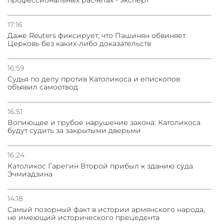
31.07.2026
Сотрудничество и очереди – детали визита главы
погрануправления СНБ Армении в Тбилиси
17:16
Даже Reuters фиксирует, что Пашинян обвиняет
Церковь без каких-либо доказательств
16:59
Судья по делу против Католикоса и епископов
объявил самоотвод
16:51
Вопиющее и грубое нарушение закона: Католикоса
будут судить за закрытыми дверьми
16:24
Католикос Гарегин Второй прибыл к зданию суда
Эчмиадзина
14:18
Самый позорный факт в истории армянского народа,
не имеющий исторического прецедента