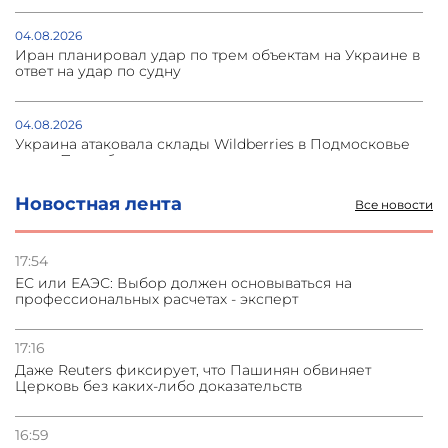
04.08.2026
Иран планировал удар по трем объектам на Украине в
ответ на удар по судну
04.08.2026
Украина атаковала склады Wildberries в Подмосковье
и под Петербургом
Новостная лента
Все новости
03.08.2026
Стратегия безопасности ОДКБ допускает применение
ядерного оружия для защиты союзников
17:54
ЕС или ЕАЭС: Выбор должен основываться на
профессиональных расчетах - эксперт
03.08.2026
Нассим Талеб отказался выступить с лекцией в
Азербайджане
17:16
Даже Reuters фиксирует, что Пашинян обвиняет
Церковь без каких-либо доказательств
31.07.2026
Сотрудничество и очереди – детали визита главы
погрануправления СНБ Армении в Тбилиси
16:59