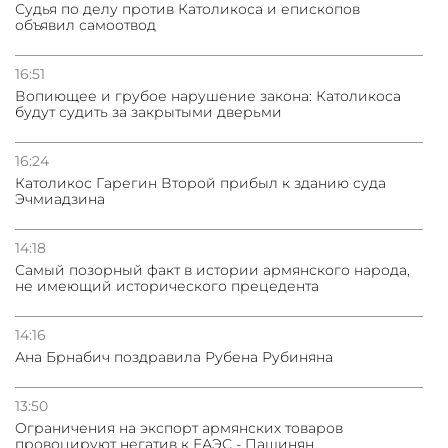
Судья по делу против Католикоса и епископов
объявил самоотвод
16:51
Вопиющее и грубое нарушение закона: Католикоса
будут судить за закрытыми дверьми
16:24
Католикос Гарегин Второй прибыл к зданию суда
Эчмиадзина
14:18
Самый позорный факт в истории армянского народа,
не имеющий исторического прецедента
14:16
Ана Брнабич поздравила Рубена Рубиняна
13:50
Oграничения на экспорт армянских товаров
провоцируют негатив к ЕАЭС - Пашинян