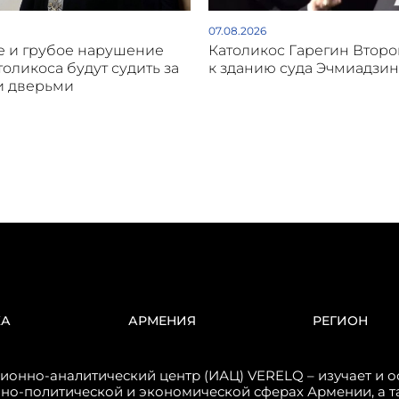
07.08.2026
 и грубое нарушение
Католикос Гарегин Втор
толикоса будут судить за
к зданию суда Эчмиадзин
и дверьми
КА
АРМЕНИЯ
РЕГИОН
онно-аналитический центр (ИАЦ) VERELQ – изучает и о
но-политической и экономической сферах Армении, а т