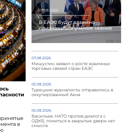
07.08.2026
В ЕАЭС будут взаимно
признаваться учёные звания
07.08.2026
Мишустин заявил о росте взаимных
торговых связей стран ЕАЭС
05.08.2026
ось
Турецкие журналисты отправились в
пасности
оккупированный Акна
05.08.2026
Васильев: НАТО против диалога с
принятые
ОДКБ, ломиться в закрытые двери нет
мента в
смысла
ию