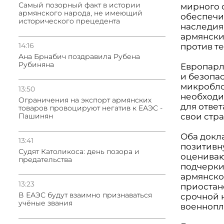
Самый позорный факт в истории
мирного 
армянского народа, не имеющий
обеспечи
исторического прецедента
наследия
армянски
14:16
против т
Ана Брнабич поздравила Рубена
Рубиняна
Европарл
и безопа
микробло
13:50
необходи
Oграничения на экспорт армянских
для отве
товаров провоцируют негатив к ЕАЭС -
Пашинян
свои стра
Оба докл
13:41
позитивн
Судят Католикоса: день позора и
оцениваю
предательства
подчерки
армянско
13:23
приостан
В ЕАЭС будут взаимно признаваться
срочной 
учёные звания
военнопл