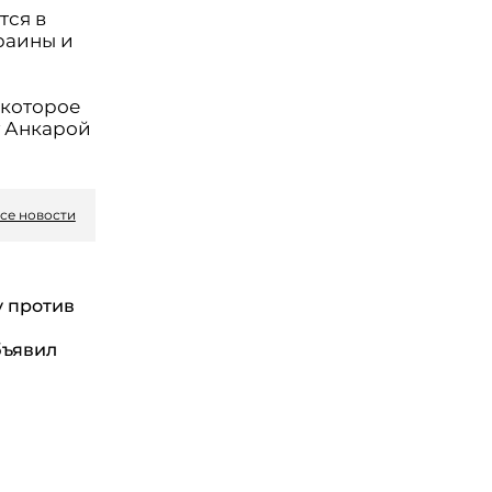
тся в
раины и
екоторое
у Анкарой
се новости
у против
бъявил