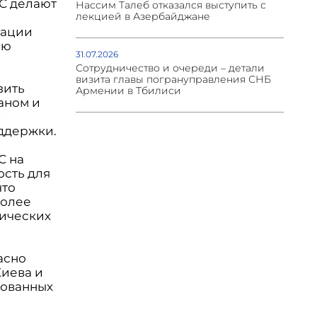
С делают
Нассим Талеб отказался выступить с
лекцией в Азербайджане
зации
ию
31.07.2026
Сотрудничество и очереди – детали
визита главы погрануправления СНБ
зить
Армении в Тбилиси
аном и
у
оддержки.
С на
ость для
что
более
тических
асно
Киева и
рованных