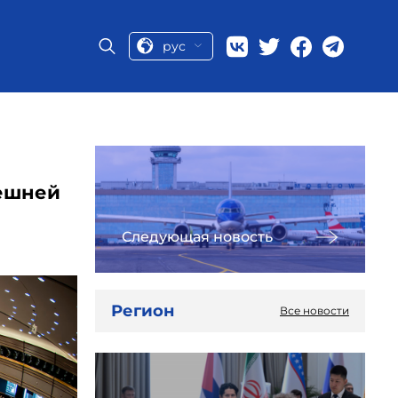
рус
нешней
Следующая новость
Регион
Все новости