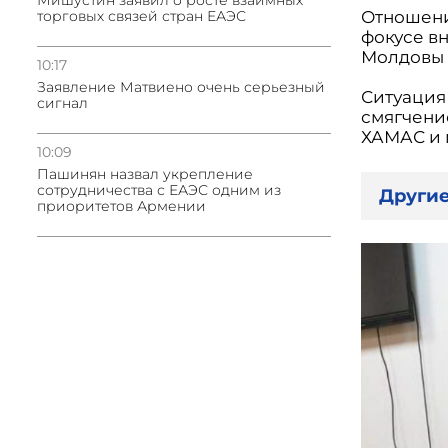
Мишустин заявил о росте взаимных
торговых связей стран ЕАЭС
Отношени
фокусе в
Молдовы 
10:17
Заявление Матвиено очень серьезный
Ситуация
сигнал
смягчени
ХАМАС и 
10:09
Пашинян назвал укрепление
сотрудничества с ЕАЭС одним из
Другие
приоритетов Армении