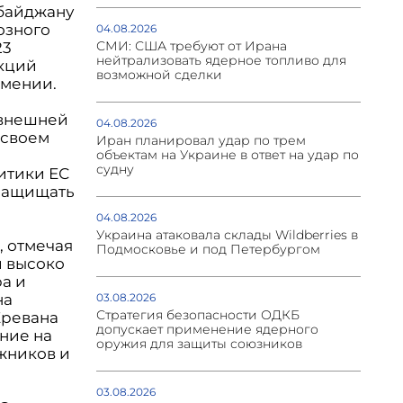
рбайджану
озного
04.08.2026
СМИ: США требуют от Ирана
23
нейтрализовать ядерное топливо для
нкций
возможной сделки
рмении.
 внешней
04.08.2026
 своем
Иран планировал удар по трем
объектам на Украине в ответ на удар по
судну
итики ЕС
 защищать
04.08.2026
Украина атаковала склады Wildberries в
, отмечая
Подмосковье и под Петербургом
и высоко
а и
на
03.08.2026
Стратегия безопасности ОДКБ
Еревана
допускает применение ядерного
ние на
оружия для защиты союзников
жников и
03.08.2026