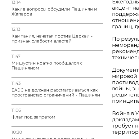
Ежегодны
13:14
акцент н
Какие вопросы обсудили Пашинян и
поддержи
Жапаров
отношени
границ, 
12:13
Кампания, начатая против Церкви -
По резул
признак слабости властей
меморанд
рекоменд
11:47
техничес
Мишустин кратко пообщался с
Пашиняном
Документ
мировой 
противод
11:43
войны, э
ЕАЭС не должен рассматриваться как
решитель
пространство ограничений - Пашинян
принципа
11:06
Война в 
Флаг под запретом
докладам
требует 
территор
10:30