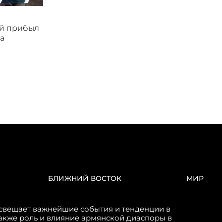
ой прибыл
а
БЛИЖНИЙ ВОСТОК
МИР
свещает важнейшие события и тенденции в
акже роль и влияние армянской диаспоры в