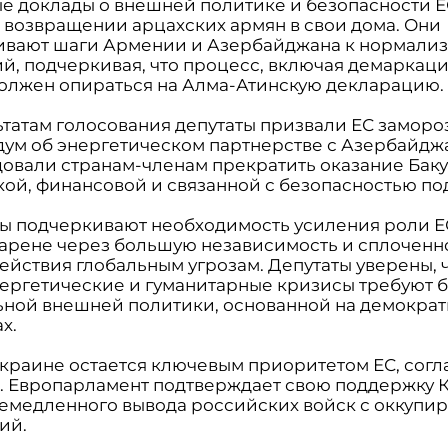
е доклады о внешней политике и безопасности Е
а возвращении арцахских армян в свои дома. Они
вают шаги Армении и Азербайджана к нормали
й, подчеркивая, что процесс, включая демаркац
должен опираться на Алма-Атинскую декларацию.
ьтатам голосования депутаты призвали ЕС заморо
ум об энергетическом партнерстве с Азербайдж
овали странам-членам прекратить оказание Бак
кой, финансовой и связанной с безопасностью п
ы подчеркивают необходимость усиления роли Е
арене через большую независимость и сплоченн
ействия глобальным угрозам. Депутаты уверены, 
нергетические и гуманитарные кризисы требуют 
ной внешней политики, основанной на демокра
х.
Украине остается ключевым приоритетом ЕС, согл
. Европарламент подтверждает свою поддержку 
немедленного вывода российских войск с оккупи
ий.