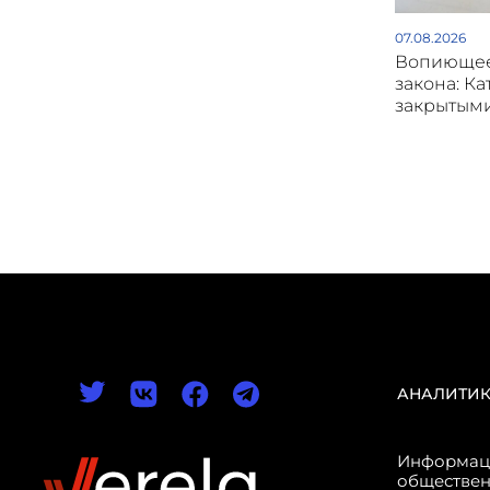
07.08.2026
Вопиющее
закона: Ка
закрытым
АНАЛИТИ
Информаци
обществен