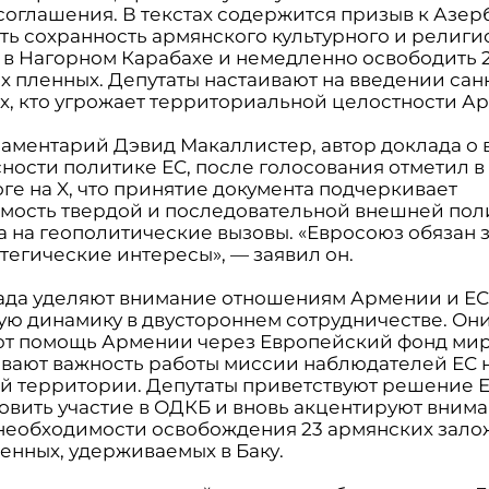
соглашения. В текстах содержится призыв к Азе
ть сохранность армянского культурного и религи
 в Нагорном Карабахе и немедленно освободить 
х пленных. Депутаты настаивают на введении са
ех, кто угрожает территориальной целостности А
аментарий Дэвид Макаллистер, автор доклада о
сности политике ЕС, после голосования отметил в
ге на X, что принятие документа подчеркивает
мость твердой и последовательной внешней пол
та на геополитические вызовы. «Евросоюз обязан
тегические интересы», — заявил он.
ада уделяют внимание отношениям Армении и ЕС
ую динамику в двустороннем сотрудничестве. Он
т помощь Армении через Европейский фонд мир
вают важность работы миссии наблюдателей ЕС 
й территории. Депутаты приветствуют решение 
овить участие в ОДКБ и вновь акцентируют внима
необходимости освобождения 23 армянских зало
енных, удерживаемых в Баку.