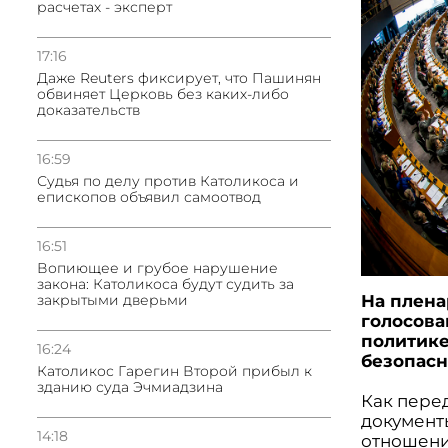
расчетах - эксперт
17:16
Даже Reuters фиксирует, что Пашинян
обвиняет Церковь без каких-либо
доказательств
16:59
Судья по делу против Католикоса и
епископов объявил самоотвод
16:51
Вопиющее и грубое нарушение
закона: Католикоса будут судить за
закрытыми дверьми
На плена
голосова
политике
16:24
безопасн
Католикос Гарегин Второй прибыл к
зданию суда Эчмиадзина
Как пере
документ
14:18
отношени