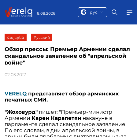
рус
8.08.2026
Հայերեն
Русский
Обзор прессы: Премьер Армении сделал
скандальное заявление об "апрельской
войне"
02.03.2017
VERELQ
представляет обзор армянских
печатных СМИ.
"Жоховурд"
пишет: "Премьер-министр
Армении
Карен Карапетян
накануне в
парламенте сделал скандальное заявление.
По его словам, в дни апрельской войны, в
армии были проблемы с дизтопливом, из-за