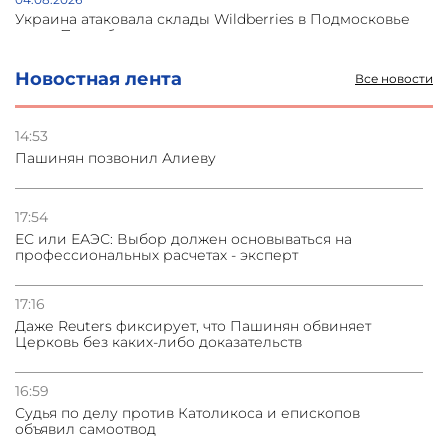
Украина атаковала склады Wildberries в Подмосковье
и под Петербургом
Новостная лента
Все новости
03.08.2026
Стратегия безопасности ОДКБ допускает применение
ядерного оружия для защиты союзников
14:53
Пашинян позвонил Алиеву
03.08.2026
Нассим Талеб отказался выступить с лекцией в
Азербайджане
17:54
ЕС или ЕАЭС: Выбор должен основываться на
профессиональных расчетах - эксперт
31.07.2026
Сотрудничество и очереди – детали визита главы
погрануправления СНБ Армении в Тбилиси
17:16
Даже Reuters фиксирует, что Пашинян обвиняет
Церковь без каких-либо доказательств
16:59
Судья по делу против Католикоса и епископов
объявил самоотвод