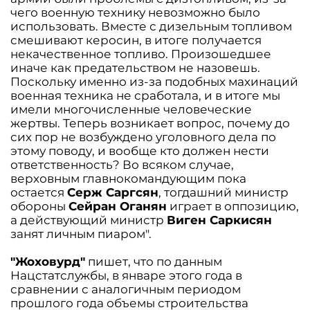
чего военную технику невозможно было
использовать. Вместе с дизельным топливом
смешивают керосин, в итоге получается
некачественное топливо. Произошедшее
иначе как предательством не назовешь.
Поскольку именно из-за подобных махинаций
военная техника не сработала, и в итоге мы
имели многочисленные человеческие
жертвы. Теперь возникает вопрос, почему до
сих пор не возбуждено уголовного дела по
этому поводу, и вообще кто должен нести
ответственность? Во всяком случае,
верховным главнокомандующим пока
остается
Серж Саргсян
, тогдашний министр
обороны
Сейран Оганян
играет в оппозицию,
а действующий министр
Виген Саркисян
занят личным пиаром".
"Жоховурд"
пишет, что по данным
Нацстатслужбы, в январе этого года в
сравнении с аналогичным периодом
прошлого года объемы строительства