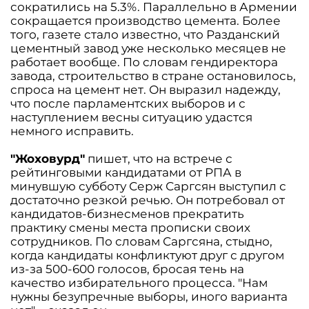
сократились на 5.3%. Параллельно в Армении
сокращается производство цемента. Более
того, газете стало известно, что Разданский
цементный завод уже несколько месяцев не
работает вообще. По словам гендиректора
завода, строительство в стране остановилось,
спроса на цемент нет. Он выразил надежду,
что после парламентских выборов и с
наступлением весны ситуацию удастся
немного исправить.
"Жоховурд"
пишет, что на встрече с
рейтинговыми кандидатами от РПА в
минувшую субботу Серж Саргсян выступил с
достаточно резкой речью. Он потребовал от
кандидатов-бизнесменов прекратить
практику смены места прописки своих
сотрудников. По словам Саргсяна, стыдно,
когда кандидаты конфликтуют друг с другом
из-за 500-600 голосов, бросая тень на
качество избирательного процесса. "Нам
нужны безупречные выборы, иного варианта