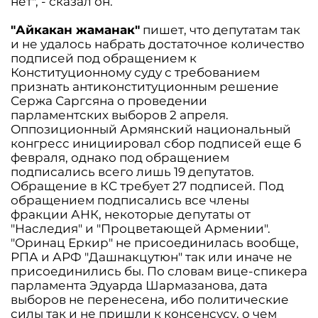
нет", - сказал он.
"Айкакан жаманак"
пишет, что депутатам так
и не удалось набрать достаточное количество
подписей под обращением к
Конституционному суду с требованием
признать антиконституционным решение
Сержа Саргсяна о проведении
парламентских выборов 2 апреля.
Оппозиционный Армянский национальный
конгресс инициировал сбор подписей еще 6
февраля, однако под обращением
подписались всего лишь 19 депутатов.
Обращение в КС требует 27 подписей. Под
обращением подписались все члены
фракции АНК, некоторые депутаты от
"Наследия" и "Процветающей Армении".
"Оринац Еркир" не присоединилась вообще,
РПА и АРФ "Дашнакцутюн" так или иначе не
присоединились бы. По словам вице-спикера
парламента Эдуарда Шармазанова, дата
выборов не перенесена, ибо политические
силы так и не пришли к консенсусу, о чем