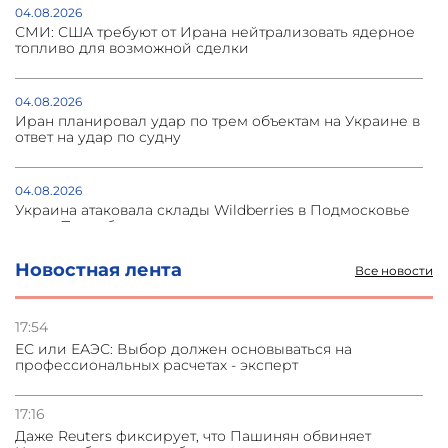
04.08.2026
СМИ: США требуют от Ирана нейтрализовать ядерное
топливо для возможной сделки
04.08.2026
Иран планировал удар по трем объектам на Украине в
ответ на удар по судну
04.08.2026
Украина атаковала склады Wildberries в Подмосковье
и под Петербургом
Новостная лента
Все новости
03.08.2026
Стратегия безопасности ОДКБ допускает применение
ядерного оружия для защиты союзников
17:54
ЕС или ЕАЭС: Выбор должен основываться на
профессиональных расчетах - эксперт
03.08.2026
Нассим Талеб отказался выступить с лекцией в
Азербайджане
17:16
Даже Reuters фиксирует, что Пашинян обвиняет