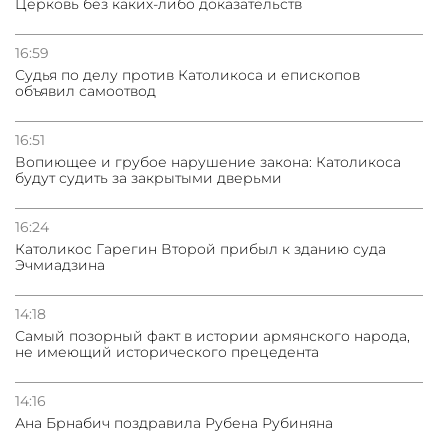
Церковь без каких-либо доказательств
31.07.2026
Сотрудничество и очереди – детали визита главы
погрануправления СНБ Армении в Тбилиси
16:59
Судья по делу против Католикоса и епископов
объявил самоотвод
16:51
Вопиющее и грубое нарушение закона: Католикоса
будут судить за закрытыми дверьми
16:24
Католикос Гарегин Второй прибыл к зданию суда
Эчмиадзина
14:18
Самый позорный факт в истории армянского народа,
не имеющий исторического прецедента
14:16
Ана Брнабич поздравила Рубена Рубиняна