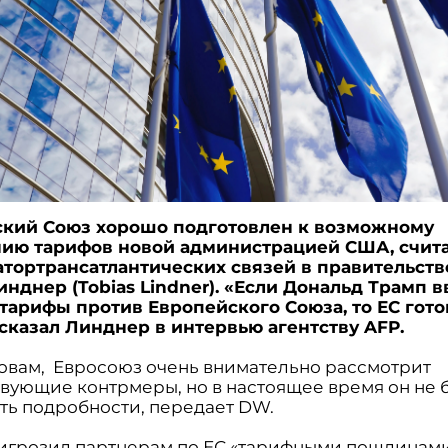
кий Союз хорошо подготовлен к возможному
ию тарифов новой администрацией США, счит
тортрансатлантических связей в правительств
инднер (Tobias Lindner). «Если Дональд Трамп в
тарифы против Европейского Союза, то ЕС гото
- сказал Линднер в интервью агентству AFP.
ловам, Евросоюз очень внимательно рассмотрит
твующие контрмеры, но в настоящее время он не 
ть подробности, передает DW.
игрозил партнерам по ЕС «тарифными пошлинами