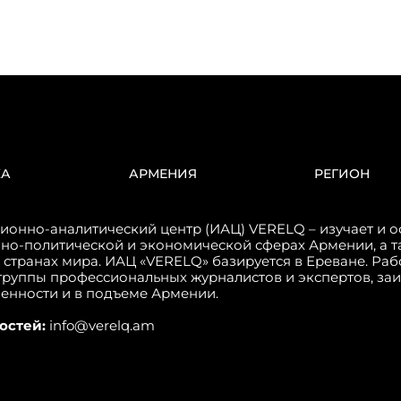
КА
АРМЕНИЯ
РЕГИОН
онно-аналитический центр (ИАЦ) VERELQ – изучает и о
но-политической и экономической сферах Армении, а т
 странах мира. ИАЦ «VERELQ» базируется в Ереване. Ра
группы профессиональных журналистов и экспертов, за
венности и в подъеме Армении.
остей:
info@verelq.am