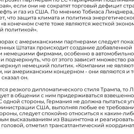
рая», если они не сократят торговый дефицит стр
ефть и газ из США. По мнению Тобиаса Линднера,
т, что защита климата и политика энергетическо
 «в конечном счете тоже являются жесткой экон
ой политикой».
ворах с американскими партнерами следует показ
енных Штатах происходит создание добавленной
и немецкими фирмами, особенно в автомобильн
 и подчеркнуть, что от этого зависит множество р
дчеркнул немецкий политик. «Компании не являют
, ни американским концерном - они являются и т
 сказал он.
ется резкого дипломатического стиля Трампа, то 
ует в общении с ним придерживаться взвешенно
С одной стороны, Германия не должна пытаться у
министрации США, выполняя любые ее требовани
тороны, следует спокойно относиться к каким-либ
ым высказываниям из Вашингтона и реагировать 
 головой, отметил трансатлантический координат