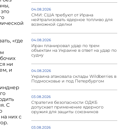
аны,
04.08.2026
 это
СМИ: США требуют от Ирана
го
нейтрализовать ядерное топливо для
омической
возможной сделки
ать, «где
04.08.2026
Иран планировал удар по трем
объектам на Украине в ответ на удар по
ом
судну
абочих
ся ни
ем, и
04.08.2026
Украина атаковала склады Wildberries в
Подмосковье и под Петербургом
Линднер
го
03.08.2026
годить
Стратегия безопасности ОДКБ
я. С
допускает применение ядерного
о
оружия для защиты союзников
на них с
ор.
03.08.2026