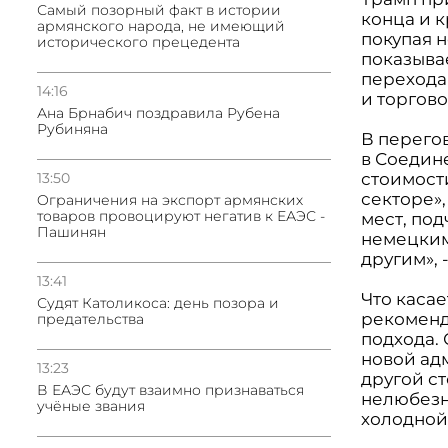
Самый позорный факт в истории
конца и к
армянского народа, не имеющий
покупая н
исторического прецедента
показывае
перехода
14:16
и торгов
Ана Брнабич поздравила Рубена
Рубиняна
В перего
в Соедин
13:50
стоимост
секторе»,
Oграничения на экспорт армянских
товаров провоцируют негатив к ЕАЭС -
мест, по
Пашинян
немецким
другим», -
13:41
Что каса
Судят Католикоса: день позора и
рекоменд
предательства
подхода. 
новой ад
13:23
другой с
В ЕАЭС будут взаимно признаваться
нелюбезн
учёные звания
холодной