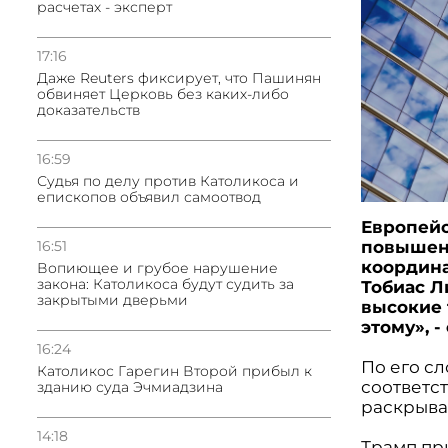
расчетах - эксперт
17:16
Даже Reuters фиксирует, что Пашинян
обвиняет Церковь без каких-либо
доказательств
16:59
Судья по делу против Католикоса и
епископов объявил самоотвод
Европейс
16:51
повышен
координа
Вопиющее и грубое нарушение
закона: Католикоса будут судить за
Тобиас Л
закрытыми дверьми
высокие 
этому», 
16:24
По его с
Католикос Гарегин Второй прибыл к
соответс
зданию суда Эчмиадзина
раскрыва
14:18
Трамп пр