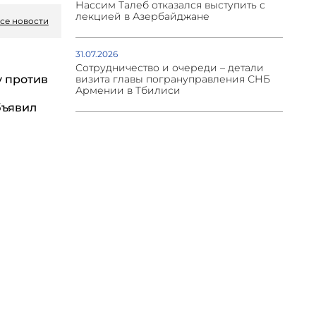
Нассим Талеб отказался выступить с
лекцией в Азербайджане
се новости
31.07.2026
Сотрудничество и очереди – детали
у против
визита главы погрануправления СНБ
Армении в Тбилиси
бъявил