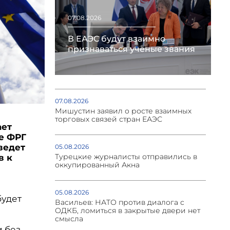
07.08.2026
В ЕАЭС будут взаимно
признаваться учёные звания
07.08.2026
Мишустин заявил о росте взаимных
торговых связей стран ЕАЭС
ает
е ФРГ
ведет
05.08.2026
Турецкие журналисты отправились в
в к
оккупированный Акна
05.08.2026
будет
Васильев: НАТО против диалога с
ОДКБ, ломиться в закрытые двери нет
смысла
 без