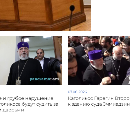
07.08.2026
 и грубое нарушение
Католикос Гарегин Втор
толикоса будут судить за
к зданию суда Эчмиадзин
и дверьми