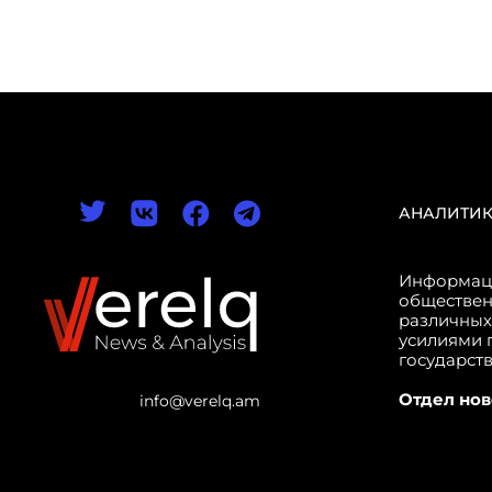
АНАЛИТИ
Информаци
обществен
различных
усилиями 
государст
Отдел нов
info@verelq.am