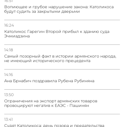
16:51
Вопиющее и грубое нарушение закона: Католикоса
будут судить за закрытыми дверьми
16:24
Католикос Гарегин Второй прибыл к зданию суда
Эчмиадзина
14:18
Самый позорный факт в истории армянского народа,
не имеющий исторического прецедента
14:16
Ана Брнабич поздравила Рубена Рубиняна
13:50
Oграничения на экспорт армянских товаров
провоцируют негатив к ЕАЭС - Пашинян
13:41
Судят Католикоса: день позора и предательства