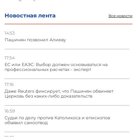
и под Петербургом
Новостная лента
Все новости
03.08.2026
Стратегия безопасности ОДКБ допускает применение
ядерного оружия для защиты союзников
14:53
Пашинян позвонил Алиеву
03.08.2026
Нассим Талеб отказался выступить с лекцией в
Азербайджане
17:54
ЕС или ЕАЭС: Выбор должен основываться на
профессиональных расчетах - эксперт
31.07.2026
Сотрудничество и очереди – детали визита главы
погрануправления СНБ Армении в Тбилиси
17:16
Даже Reuters фиксирует, что Пашинян обвиняет
Церковь без каких-либо доказательств
16:59
Судья по делу против Католикоса и епископов
объявил самоотвод