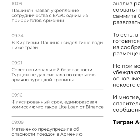
анализ ря
10:09
сорвать 
Пашинян назвал укрепление
сотрудничества с ЕАЭС одним из
саммита C
приоритетов Армении
развязат
То есть,
09:34
готовятс
В Киргизии Пашинян сидел тише воды
из сообр
ниже травы
размещен
09:21
Но при в
Совет национальной безопасности
убеждают 
Турции не дал сигнала по открытию
основные
армяно-турецкой границы
некоего 
09:16
И многие
Фиксированный срок, единоразовая
спасител
комиссия: что такое Lite Loan от Binance
сообщени
Тигран А
09:09
Матвиенко предупредила об
опасности поездок в Армению