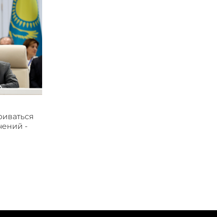
риваться
чений -