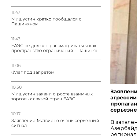
11:47
Мишустин кратко пообщался с
Пашиняном
11:43
ЕАЭС не должен рассматриваться как
пространство ограничений - Пашинян
11:06
Флаг под запретом
10:30
Заявлен
Мишустин заявил о росте взаимных
агрессии
торговых связей стран ЕАЭС
пропаган
серьезне
10:17
Заявление Матвиено очень серьезный
В заявлен
сигнал
Азербайд
регионал