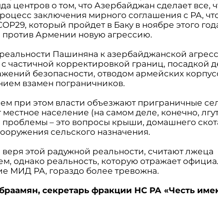
да центров о том, что Азербайджан сделает все, 
процесс заключения мирного соглашения с РА, чт
OP29, который пройдет в Баку в ноябре этого год
ь против Армении новую агрессию.
 в реальности Пашиняна к азербайджанской агрес
я с частичной корректировкой границ, посадкой 
ажений безопасности, отводом армейских корпус
ием взамен пограничников.
сем при этом власти объезжают приграничные се
местное население (на самом деле, конечно, лгут)
 проблемы – это вопросы крыши, домашнего скот
сооружения сельского назначения.
, веря этой радужной реальности, считают лжеца
ем, однако реальность, которую отражает офици
е МИД РА, гораздо более тревожна.
браамян, секретарь фракции НС РА «Честь име