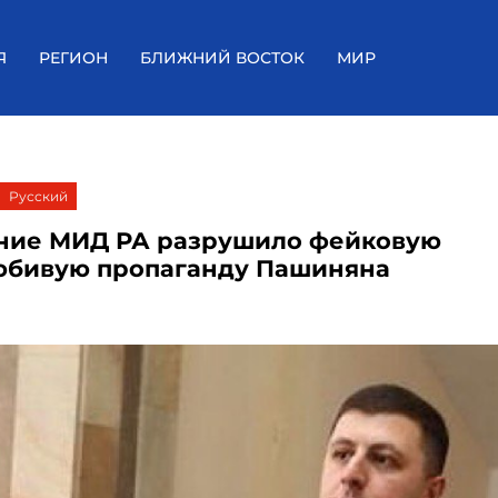
Я
РЕГИОН
БЛИЖНИЙ ВОСТОК
МИР
Русский
ние МИД РА разрушило фейковую
бивую пропаганду Пашиняна