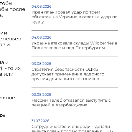
чтобы
04.08.2026
обы после
Иран планировал удар по трем
а,
объектам на Украине в ответ на удар по
судну
сии
04.08.2026
деревьев
Украина атаковала склады Wildberries в
ов и
Подмосковье и под Петербургом
ла и
03.08.2026
, что их
Стратегия безопасности ОДКБ
а или
допускает применение ядерного
оружия для защиты союзников
03.08.2026
альное
Нассим Талеб отказался выступить с
лекцией в Азербайджане
ю»
31.07.2026
Сотрудничество и очереди – детали
визита главы погрануправления СНБ