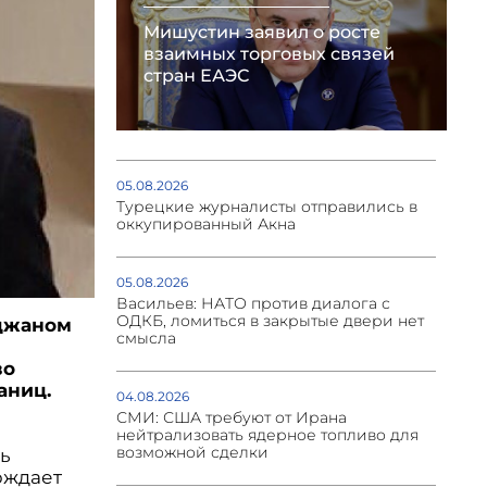
Мишустин заявил о росте
взаимных торговых связей
стран ЕАЭС
05.08.2026
Турецкие журналисты отправились в
оккупированный Акна
05.08.2026
Васильев: НАТО против диалога с
ОДКБ, ломиться в закрытые двери нет
йджаном
смысла
во
аниц.
04.08.2026
СМИ: США требуют от Ирана
а
нейтрализовать ядерное топливо для
возможной сделки
ть
рждает