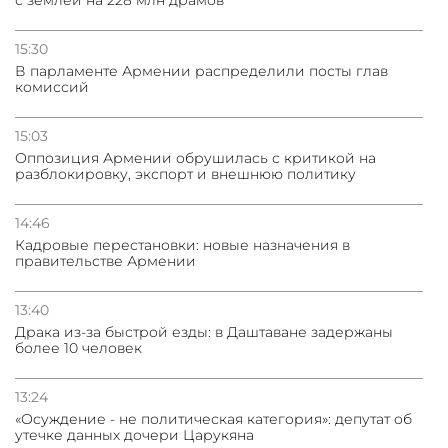
с землей на 228 млн драмов
15:30
В парламенте Армении распределили посты глав
комиссий
15:03
Оппозиция Армении обрушилась с критикой на
разблокировку, экспорт и внешнюю политику
14:46
Кадровые перестановки: новые назначения в
правительстве Армении
13:40
Драка из-за быстрой езды: в Даштаване задержаны
более 10 человек
13:24
«Осуждение - не политическая категория»: депутат об
утечке данных дочери Царукяна