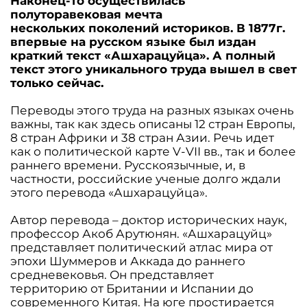
Наконец-то осуществилась
полуторавековая мечта
нескольких поколений историков. В 1877г.
впервые на русском языке был издан
краткий текст «Ашхарацуйца». А полный
текст этого уникального труда вышел в свет
только сейчас.
Переводы этого труда на разных языках очень
важны, так как здесь описаны 12 стран Европы,
8 стран Африки и 38 стран Азии. Речь идет
как о политической карте V-VII вв., так и более
раннего времени. Русскоязычные, и, в
частности, российские ученые долго ждали
этого перевода «Ашхарацуйца».
Автор перевода – доктор исторических наук,
профессор Акоб Арутюнян. «Ашхарацуйц»
представляет политический атлас мира от
эпохи Шуммеров и Аккада до раннего
средневековья. Он представляет
территорию от Британии и Испании до
современного Китая. На юге простирается