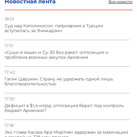
Новостная лента
Все новости
Турецкие журналисты отправились в оккупированный
Акна
18:01
Суд над Католикосом: патриархия в Турции
05.08.2026
вступилась за Эчмиадзин
Васильев: НАТО против диалога с ОДКБ, ломиться в
закрытые двери нет смысла
17:51
«Суши в хаше» и Су-30 без ракет: оппозиция о
04.08.2026
проблема военных закупок Армении
СМИ: США требуют от Ирана нейтрализовать ядерное
топливо для возможной сделки
17:42
Гагик Царукян: Страну не удержать одной лишь
благотворительностью
17:30
Дефицит в $1,4 млрд: оппозиция берет под контроль
бюджет Армении?
17:18
Экс-глава Касаха Ара Мкртчян задержан за махинации