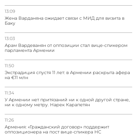
13:09
Жена Варданяна ожидает связи с МИД для визита в
Баку
13:03
Арам Вардеванян от оппозиции стал вице-спикером
парламента Армении
11:50
Экстрадиция спустя 11 лет: в Армении раскрыта афера
на €11 млн
11:34
У Армении нет притязаний ни к одной другой стране,
ни к одному метру. Нарек Карапетян
11:26
Армения: «Гражданский договор» поддержит
оппозиционера на пост вице-спикера НС