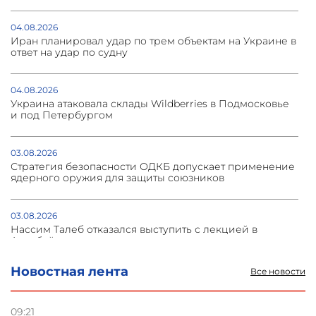
04.08.2026
Иран планировал удар по трем объектам на Украине в
ответ на удар по судну
04.08.2026
Украина атаковала склады Wildberries в Подмосковье
и под Петербургом
03.08.2026
Стратегия безопасности ОДКБ допускает применение
ядерного оружия для защиты союзников
03.08.2026
Нассим Талеб отказался выступить с лекцией в
Азербайджане
Новостная лента
Все новости
31.07.2026
Сотрудничество и очереди – детали визита главы
погрануправления СНБ Армении в Тбилиси
09:21