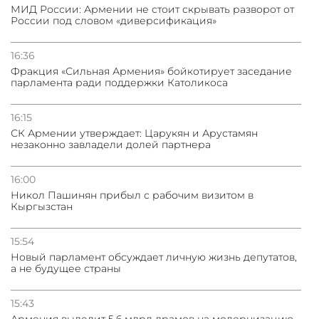
МИД России: Армении не стоит скрывать разворот от
России под словом «диверсификация»
16:36
Фракция «Сильная Армения» бойкотирует заседание
парламента ради поддержки Католикоса
16:15
СК Армении утверждает: Царукян и Арустамян
незаконно завладели долей партнера
16:00
Никол Пашинян прибыл с рабочим визитом в
Кыргызстан
15:54
Новый парламент обсуждает личную жизнь депутатов,
а не будущее страны
15:43
Армения выделит 5.6 млрд драмов на модернизацию