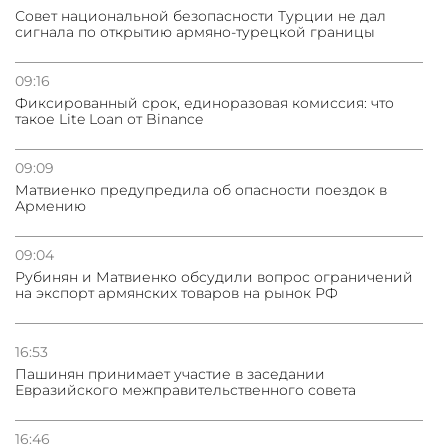
Совет национальной безопасности Турции не дал
сигнала по открытию армяно-турецкой границы
31.07.2026
Грузия развивается несмотря на внешние шоки и
вызовы – минэкономики Грузии
09:16
Фиксированный срок, единоразовая комиссия: что
такое Lite Loan от Binance
31.07.2026
Трамп готов дать шанс переговорам с Ираном при
условии прекращения огня
09:09
Матвиенко предупредила об опасности поездок в
Армению
09:04
Рубинян и Матвиенко обсудили вопрос ограничений
на экспорт армянских товаров на рынок РФ
16:53
Пашинян принимает участие в заседании
Евразийского межправительственного совета
16:46