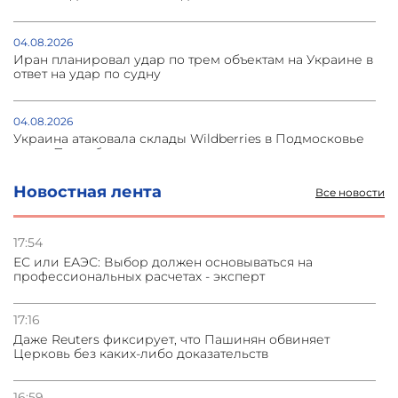
04.08.2026
Иран планировал удар по трем объектам на Украине в
ответ на удар по судну
04.08.2026
Украина атаковала склады Wildberries в Подмосковье
и под Петербургом
Новостная лента
Все новости
03.08.2026
Стратегия безопасности ОДКБ допускает применение
ядерного оружия для защиты союзников
17:54
ЕС или ЕАЭС: Выбор должен основываться на
профессиональных расчетах - эксперт
03.08.2026
Нассим Талеб отказался выступить с лекцией в
Азербайджане
17:16
Даже Reuters фиксирует, что Пашинян обвиняет
Церковь без каких-либо доказательств
31.07.2026
Сотрудничество и очереди – детали визита главы
погрануправления СНБ Армении в Тбилиси
16:59